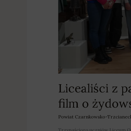
Licealiści z 
film o żydows
Powiat Czarnkowsko-Trzcianec
Trzynaścioro uczniów Liceum O