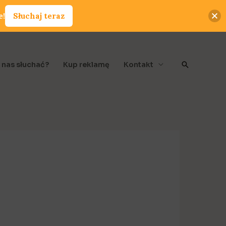
e!
Słuchaj teraz
Szukaj
 nas słuchać?
Kup reklamę
Kontakt