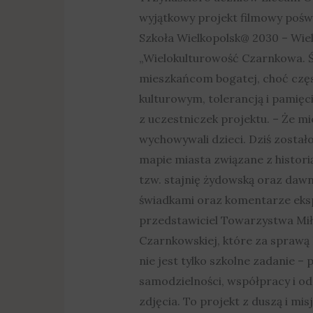
wyjątkowy projekt filmowy poświ
Szkoła Wielkopolsk@ 2030 – Wi
„Wielokulturowość Czarnkowa. Śla
mieszkańcom bogatej, choć częst
kulturowym, tolerancją i pamięc
z uczestniczek projektu. – Że mie
wychowywali dzieci. Dziś został
mapie miasta związane z histor
tzw. stajnię żydowską oraz dawną
świadkami oraz komentarze eksper
przedstawiciel Towarzystwa Mi
Czarnkowskiej, które za sprawą
nie jest tylko szkolne zadanie –
samodzielności, współpracy i od
zdjęcia. To projekt z duszą i mi