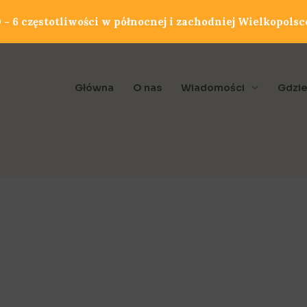
- 6 częstotliwości w północnej i zachodniej Wielkopolsc
Główna
O nas
Wiadomości
Gdzie