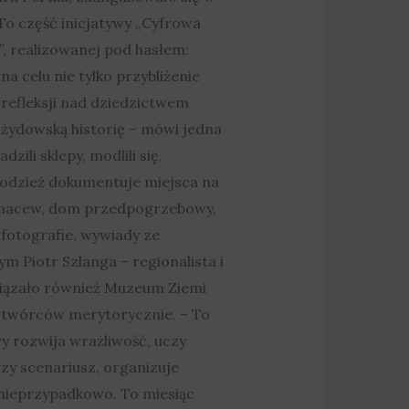
To część inicjatywy „Cyfrowa
 realizowanej pod hasłem:
a celu nie tylko przybliżenie
refleksji nad dziedzictwem
 żydowską historię – mówi jedna
zili sklepy, modlili się,
Młodzież dokumentuje miejsca na
i macew, dom przedpogrzebowy,
 fotografie, wywiady ze
m Piotr Szlanga – regionalista i
wiązało również Muzeum Ziemi
o twórców merytorycznie. – To
ry rozwija wrażliwość, uczy
zy scenariusz, organizuje
– nieprzypadkowo. To miesiąc