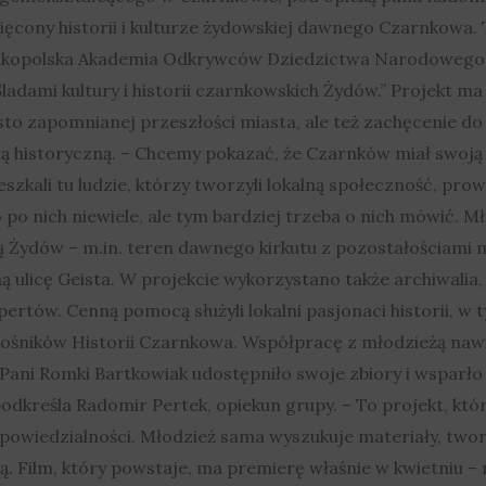
ęcony historii i kulturze żydowskiej dawnego Czarnkowa. 
elkopolska Akademia Odkrywców Dziedzictwa Narodowego”,
dami kultury i historii czarnkowskich Żydów.” Projekt ma n
o zapomnianej przeszłości miasta, ale też zachęcenie do 
ią historyczną. – Chcemy pokazać, że Czarnków miał swoją
szkali tu ludzie, którzy tworzyli lokalną społeczność, prowad
o po nich niewiele, ale tym bardziej trzeba o nich mówić. 
ią Żydów – m.in. teren dawnego kirkutu z pozostałościam
 ulicę Geista. W projekcie wykorzystano także archiwalia,
tów. Cenną pomocą służyli lokalni pasjonaci historii, w ty
łośników Historii Czarnkowa. Współpracę z młodzieżą na
 Pani Romki Bartkowiak udostępniło swoje zbiory i wsparł
 podkreśla Radomir Pertek, opiekun grupy. – To projekt, któ
powiedzialności. Młodzież sama wyszukuje materiały, twor
sją. Film, który powstaje, ma premierę właśnie w kwietniu 