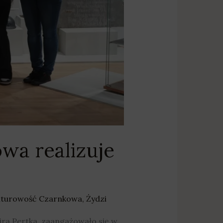
owa realizuje
lturowość Czarnkowa
,
Żydzi
ra Pertka, zaangażowało się w