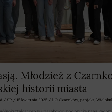
pasją. Młodzież z Czarnk
kiej historii miasta
ki
/
SP
/
15 kwietnia 2025
/
LO Czarnków
,
projekt
,
Wieloku
gólnokształcącego w Czarnkowie, pod opieką pana Radomi