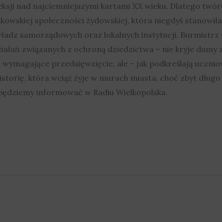
eksji nad najciemniejszymi kartami XX wieku. Dlatego twórc
owskiej społeczności żydowskiej, która niegdyś stanowiła 
władz samorządowych oraz lokalnych instytucji. Burmistrz
działań związanych z ochroną dziedzictwa – nie kryje dum
wymagające przedsięwzięcie, ale – jak podkreślają ucznio
historię, która wciąż żyje w murach miasta, choć zbyt dług
 będziemy informować w Radiu Wielkopolska.