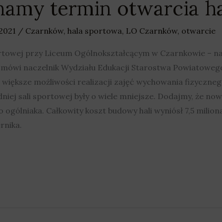
amy termin otwarcia ha
 2021
/
Czarnków
,
hala sportowa
,
LO Czarnków
,
otwarcie
rtowej przy Liceum Ogólnokształcącym w Czarnkowie – na
ch mówi naczelnik Wydziału Edukacji Starostwa Powiatowe
większe możliwości realizacji zajęć wychowania fizyczneg
niej sali sportowej były o wiele mniejsze. Dodajmy, że now
o ogólniaka. Całkowity koszt budowy hali wyniósł 7,5 mili
rnika.