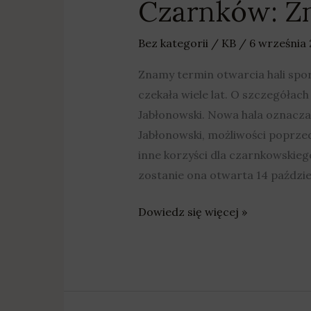
Czarnków: Zn
Czarnków:
Znamy
termin
Bez kategorii
/
KB
/
6 września
otwarcia
Znamy termin otwarcia hali spo
hali
czekała wiele lat. O szczegóła
przy
Jabłonowski. Nowa hala oznacza 
LO
Jabłonowski, możliwości poprzed
inne korzyści dla czarnkowskieg
zostanie ona otwarta 14 paździe
Dowiedz się więcej »