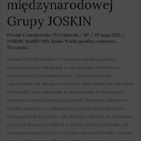
międzynarodowej
Grupy JOSKIN
Powiat Czarnkowsko-Trzcianecki
/
SP
/
19 maja 2025
/
JOSKIN
,
MASZYYNY
,
Radio Wielkopolska
,
rolnictwo
,
Trzcianka
Zakład JOSKIN Polska w Trzciance wyrósł na jedną z
najważniejszych lokalizacji w europejskiej strukturze
produkcyjnej tej uznanej marki. Choć początki nie
zapowiadały tak dużego rozmachu, dziś zakład ten zatrudnia
setki osób, stale inwestuje w nowoczesne technologie i
wspiera rozwój lokalnej gospodarki. Dla wielu rolników z
Polski i zagranicy to właśnie tu powstają maszyny, które
trafiają potem na pola w całej Europie. Od Piły do Trzcianki:
początki obecności JOSKIN w Polsce Kiedy pod koniec lat
dziewięćdziesiątych Victor Joskin odwiedzał Polskę, szukał
miejsca, które pozwoliłoby nie tylko na przeniesienie części