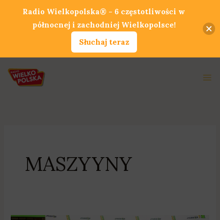
Przejdź
Radio Wielkopolska® - 6 częstotliwości w
do
północnej i zachodniej Wielkopolsce!
treści
Słuchaj teraz
Ma
Me
MASZYYNY