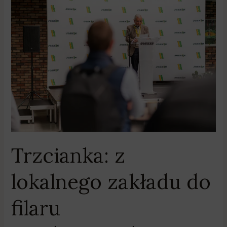
Trzcianka:
z
lokalnego
zakładu
do
filaru
międzynarodowej
Grupy
JOSKIN
Trzcianka: z
lokalnego zakładu do
filaru