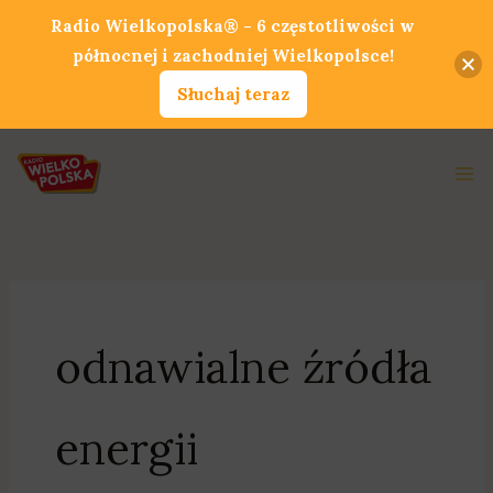
Przejdź
Radio Wielkopolska® - 6 częstotliwości w
do
północnej i zachodniej Wielkopolsce!
treści
Słuchaj teraz
Ma
Me
odnawialne źródła
energii