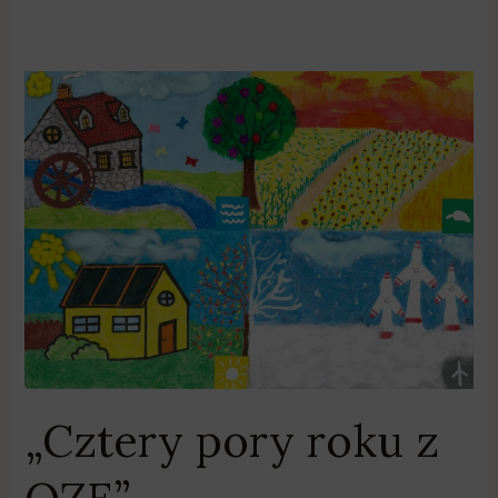
„Cztery
pory
roku
z
OZE”
„Cztery pory roku z