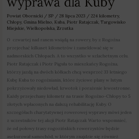
wyprawa dla Kuby
Powiat Obornicki
/
SP
/
28 lipca 2023
/
224 kilometry
,
Chłopy
,
Gmina Mielno
,
Kuba
,
Piotr Ratajczak
,
Targowisko
Miejskie
,
Wielkopolska
,
Zrzutka
O czwartej nad ranem wsiądą na rowery, by z Rogoźna
przejechać kilkaset kilometrów i zameldować się w
nadmorskich Chłopach. A to wszystko w szlachetnym celu.
Piotr Ratajczak i Piotr Piguła to mieszkańcy Rogoźna,
którzy jazdą na dwóch kółkach chcą wesprzeć 33 letniego
Kubę Kuba to rogoźnianin, które życiowe plany w lutym
pokrzyżowały niedowład, krwotok i porażenie lewostronne.
Każdy przejechany kilometr na trasie Rogoźno-Chłopy to 5
złotych wpłaconych na dalszą rehabilitację Kuby. O
szczegółach charytatywnej rowerowej wyprawy mówi jeden
z uczestników tej akcji Piotr Ratajczak Warto wspomnieć,
że od połowy trasy rogozińskich rowerzystów będzie
asekurował samochód, w którym znajdzie się również