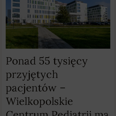
przyjętych
pacjentów
–
Wielkopolskie
Centrum
Pediatrii
ma
już
rok
Ponad 55 tysięcy
przyjętych
pacjentów –
Wielkopolskie
Centrum Pediatrii ma