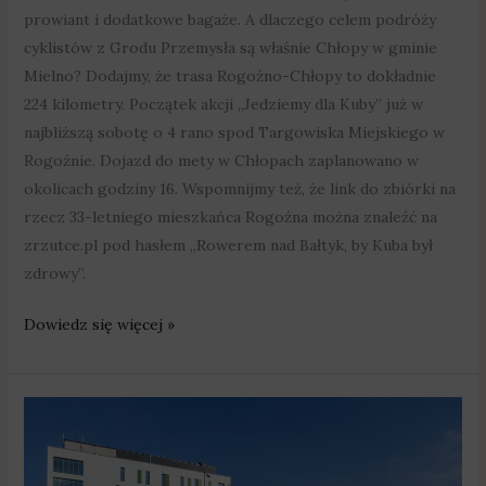
prowiant i dodatkowe bagaże. A dlaczego celem podróży
cyklistów z Grodu Przemysła są właśnie Chłopy w gminie
Mielno? Dodajmy, że trasa Rogoźno-Chłopy to dokładnie
224 kilometry. Początek akcji „Jedziemy dla Kuby” już w
najbliższą sobotę o 4 rano spod Targowiska Miejskiego w
Rogoźnie. Dojazd do mety w Chłopach zaplanowano w
okolicach godziny 16. Wspomnijmy też, że link do zbiórki na
rzecz 33-letniego mieszkańca Rogoźna można znaleźć na
zrzutce.pl pod hasłem „Rowerem nad Bałtyk, by Kuba był
zdrowy”.
Dowiedz się więcej »
Ponad
55
tysięcy