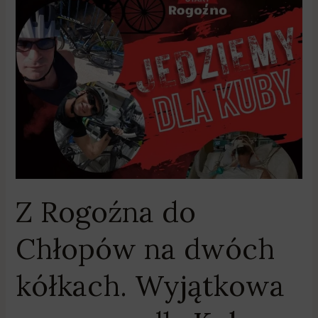
Z
Rogoźna
do
Chłopów
na
dwóch
kółkach.
Wyjątkowa
wyprawa
dla
Kuby
Z Rogoźna do
Chłopów na dwóch
kółkach. Wyjątkowa