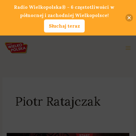
Przejdź
Radio Wielkopolska® - 6 częstotliwości w
do
północnej i zachodniej Wielkopolsce!
treści
Słuchaj teraz
Ma
Me
Piotr Ratajczak