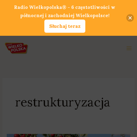
Przejdź
Radio Wielkopolska® - 6 częstotliwości w
do
północnej i zachodniej Wielkopolsce!
treści
Słuchaj teraz
Ma
Me
restrukturyzacja