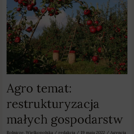
Agro
temat:
restrukturyzacja
małych
gospodarstw
Agro temat:
restrukturyzacja
małych gospodarstw
Rolnicze
,
Wielkopolska
/
redakcja
/
19 maja 2022
/
Agencja