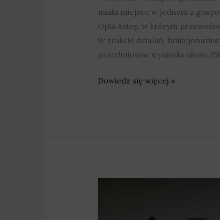
miała miejsce w jednym z gospod
Opla Astrę, w którym przewożono
W trakcie działań, funkcjonariu
przedmiotów wyniosła około 2500
Dowiedz się więcej »
Kradli
słupki
ogrodzeniowe