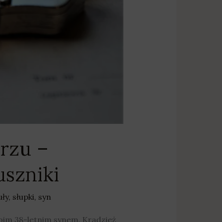
rzu –
szniki
uły
,
słupki
,
syn
oim 38-letnim synem. Kradzież