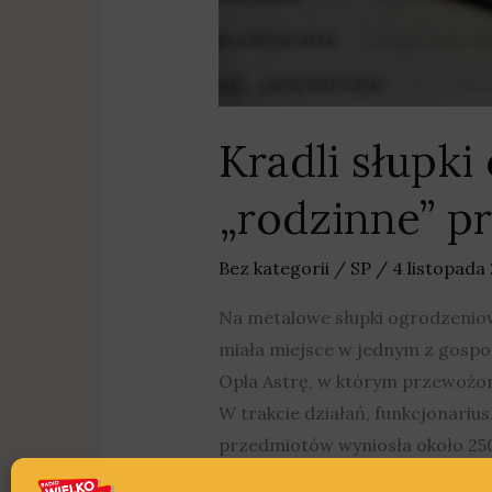
Kradli słupk
„rodzinne” p
Bez kategorii
/
SP
/
4 listopada
Na metalowe słupki ogrodzeniow
miała miejsce w jednym z gospod
Opla Astrę, w którym przewożono
W trakcie działań, funkcjonariu
przedmiotów wyniosła około 2500