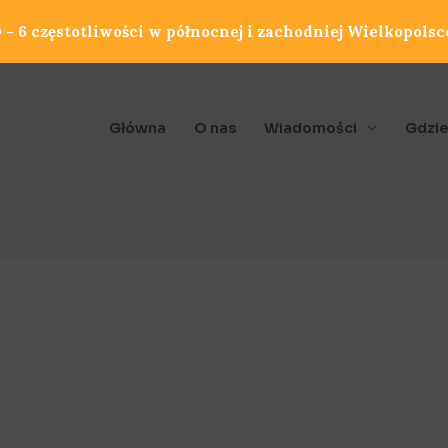
- 6 częstotliwości w północnej i zachodniej Wielkopolsc
Główna
O nas
Wiadomości
Gdzie