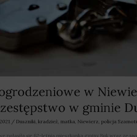
i ogrodzeniowe w Niewie
rzestępstwo w gminie Du
 2021
/
Duszniki
,
kradzież
,
matka
,
Niewierz
,
policja Szamot
e połasiła się 62-letnia mieszkanka gminy Buk wraz ze sw