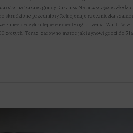
arstw na terenie gminy Duszniki. Na nieszczęście złodziei
 skradzione przedmioty Relacjonuje rzeczniczka szamotul
sze zabezpieczyli kolejne elementy ogrodzenia. Wartość w
 złotych. Teraz, zarówno matce jak i synowi grozi do 5 lat