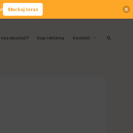
e!
Słuchaj teraz
Szukaj
 nas słuchać?
Kup reklamę
Kontakt