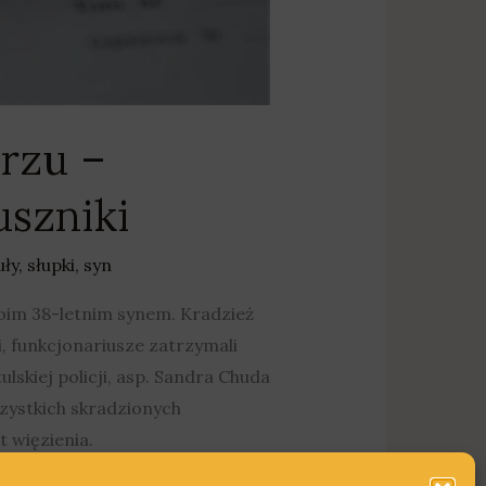
rzu –
szniki
uły
,
słupki
,
syn
oim 38-letnim synem. Kradzież
, funkcjonariusze zatrzymali
skiej policji, asp. Sandra Chuda
szystkich skradzionych
 więzienia.