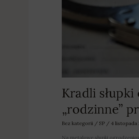
Kradli słupk
„rodzinne” p
Bez kategorii
/
SP
/
4 listopada
Na metalowe słupki ogrodzeniow