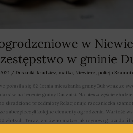
i ogrodzeniowe w Niewie
rzestępstwo w gminie Du
 2021
/
Duszniki
,
kradzież
,
matka
,
Niewierz
,
policja Szamot
e połasiła się 62-letnia mieszkanka gminy Buk wraz ze sw
arstw na terenie gminy Duszniki. Na nieszczęście złodziei
 skradzione przedmioty Relacjonuje rzeczniczka szamotul
sze zabezpieczyli kolejne elementy ogrodzenia. Wartość w
 złotych. Teraz, zarówno matce jak i synowi grozi do 5 lat