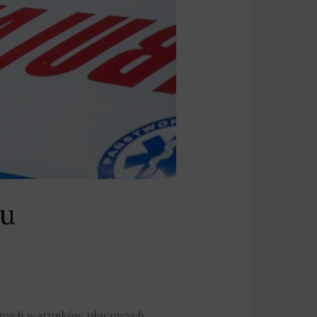
lu
ecnych warunków płacowych