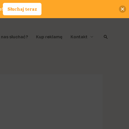
e!
Słuchaj teraz
Szukaj
 nas słuchać?
Kup reklamę
Kontakt