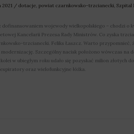
a 2021
/
dotacje
,
powiat czarnkowsko-trzcianecki
,
Szpital
 dofinansowaniem wojewody wielkopolskiego – chodzi o kwo
towej Kancelarii Prezesa Rady Ministrów. Co zyska trzcian
nkowsko-trzcianecki. Feliks Łaszcz. Warto przypomnieć, 
 modernizację. Szczególny nacisk położono wówczas na d
kolei w ubiegłym roku udało się pozyskać milion złotych do
espiratory oraz wielofunkcyjne łóżka.