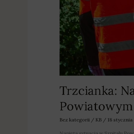
Trzcianka: Na
Powiatowym
Bez kategorii
/
KB
/
18 stycznia
Napięta sytuacja w Szpitalu P