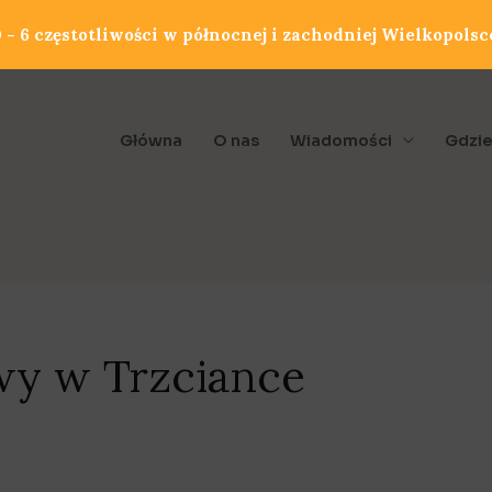
- 6 częstotliwości w północnej i zachodniej Wielkopolsc
Główna
O nas
Wiadomości
Gdzie
wy w Trzciance