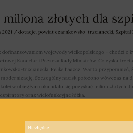
5 miliona złotych dla szpi
a 2021
/
dotacje
,
powiat czarnkowsko-trzcianecki
,
Szpital
 dofinansowaniem wojewody wielkopolskiego – chodzi o kwo
towej Kancelarii Prezesa Rady Ministrów. Co zyska trzcian
nkowsko-trzcianecki. Feliks Łaszcz. Warto przypomnieć, 
 modernizację. Szczególny nacisk położono wówczas na d
kolei w ubiegłym roku udało się pozyskać milion złotych do
espiratory oraz wielofunkcyjne łóżka.
Niezbędne