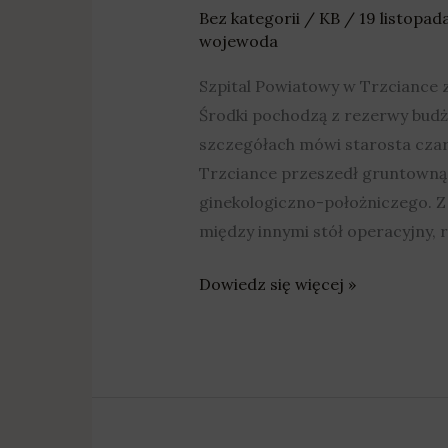
miliona
Bez kategorii
/
KB
/
19 listopad
wojewoda
złotych
dla
Szpital Powiatowy w Trzciance z
szpitala
Środki pochodzą z rezerwy budże
szczegółach mówi starosta czar
Trzciance przeszedł gruntowną
ginekologiczno-położniczego. Z 
między innymi stół operacyjny, r
Dowiedz się więcej »