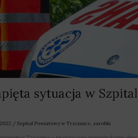
pięta sytuacja w Szpita
 2022
/
Szpital Powiatowy w Trzciance
,
zarobki
owiatowym w Trzciance – jej przyczyną wypowiedzenie ob