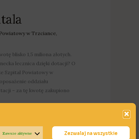
tala
 Powiatowy w Trzciance
,
tę blisko 1,5 miliona złotych.
ecka lecznica dzięki dotacji? O
że Szpital Powiatowy w
oposażenie oddziału
tacji – za tę kwotę zakupiono
Zezwalaj na wszystkie
Zawsze aktywne