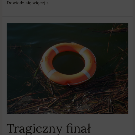
Dowiedz się więcej »
Tragiczny
finał
poszukiwań
w
Jeziorze
Starym.
Nie
żyje
28-
latek
Tragiczny finał