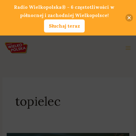
Przejdź
Radio Wielkopolska® - 6 częstotliwości w
do
północnej i zachodniej Wielkopolsce!
treści
Słuchaj teraz
Ma
Me
topielec