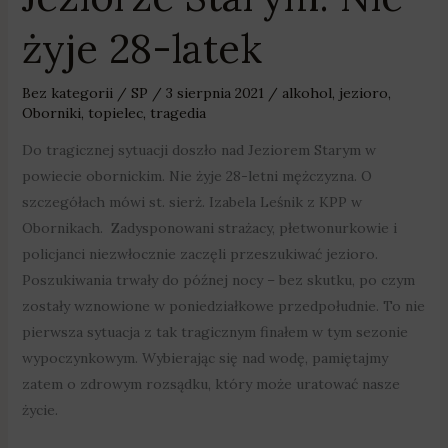
żyje 28-latek
Bez kategorii
/
SP
/
3 sierpnia 2021
/
alkohol
,
jezioro
,
Oborniki
,
topielec
,
tragedia
Do tragicznej sytuacji doszło nad Jeziorem Starym w
powiecie obornickim. Nie żyje 28-letni mężczyzna. O
szczegółach mówi st. sierż. Izabela Leśnik z KPP w
Obornikach. Zadysponowani strażacy, płetwonurkowie i
policjanci niezwłocznie zaczęli przeszukiwać jezioro.
Poszukiwania trwały do późnej nocy – bez skutku, po czym
zostały wznowione w poniedziałkowe przedpołudnie. To nie
pierwsza sytuacja z tak tragicznym finałem w tym sezonie
wypoczynkowym. Wybierając się nad wodę, pamiętajmy
zatem o zdrowym rozsądku, który może uratować nasze
życie.