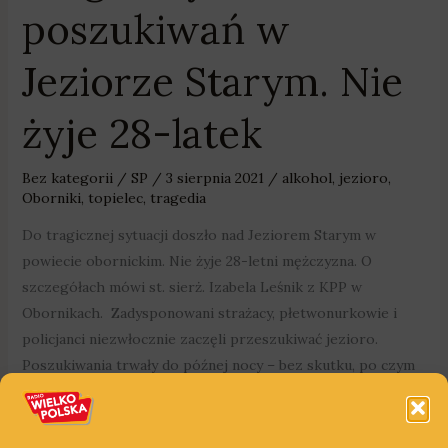
poszukiwań w
Jeziorze Starym. Nie
żyje 28-latek
Bez kategorii
/
SP
/
3 sierpnia 2021
/
alkohol
,
jezioro
,
Oborniki
,
topielec
,
tragedia
Do tragicznej sytuacji doszło nad Jeziorem Starym w
powiecie obornickim. Nie żyje 28-letni mężczyzna. O
szczegółach mówi st. sierż. Izabela Leśnik z KPP w
Obornikach. Zadysponowani strażacy, płetwonurkowie i
policjanci niezwłocznie zaczęli przeszukiwać jezioro.
Poszukiwania trwały do późnej nocy – bez skutku, po czym
zostały wznowione w poniedziałkowe przedpołudnie. To nie
pierwsza sytuacja z tak tragicznym finałem w tym sezonie
wypoczynkowym. Wybierając się nad wodę, pamiętajmy