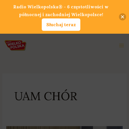
Przejdź
Radio Wielkopolska® - 6 częstotliwości w
do
północnej i zachodniej Wielkopolsce!
treści
Słuchaj teraz
Ma
Me
UAM CHÓR