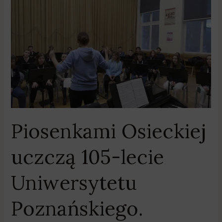
Piosenkami
Osieckiej
uczczą
105-
lecie
Uniwersytetu
Poznańskiego.
Wyjątkowy
koncert
Chóru
Piosenkami Osieckiej
Akademickiego
UAM
uczczą 105-lecie
w
Poznaniu
Uniwersytetu
Poznańskiego.