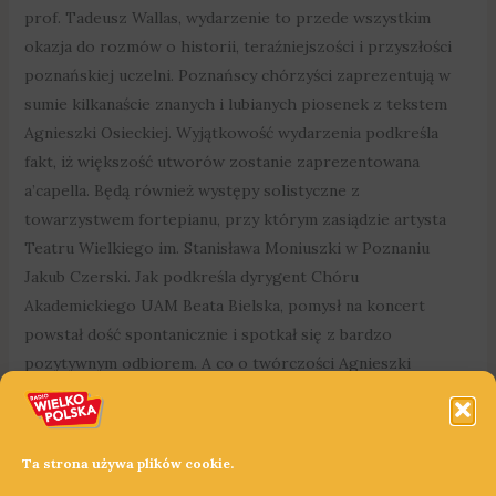
prof. Tadeusz Wallas, wydarzenie to przede wszystkim
okazja do rozmów o historii, teraźniejszości i przyszłości
poznańskiej uczelni. Poznańscy chórzyści zaprezentują w
sumie kilkanaście znanych i lubianych piosenek z tekstem
Agnieszki Osieckiej. Wyjątkowość wydarzenia podkreśla
fakt, iż większość utworów zostanie zaprezentowana
a’capella. Będą również występy solistyczne z
towarzystwem fortepianu, przy którym zasiądzie artysta
Teatru Wielkiego im. Stanisława Moniuszki w Poznaniu
Jakub Czerski. Jak podkreśla dyrygent Chóru
Akademickiego UAM Beata Bielska, pomysł na koncert
powstał dość spontanicznie i spotkał się z bardzo
pozytywnym odbiorem. A co o twórczości Agnieszki
Osieckiej i o samym koncercie mogą powiedzieć wykonawcy,
czyli chórzyści poznańskiego Chóru Akademickiego?
Koncert Majowy z utworami Agnieszki Osieckiej 7 maja, o
Ta strona używa plików cookie.
godz. 18:30 w Auli UAM przy ulicy Wieniawskiego w