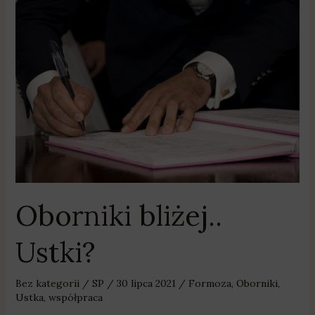
Oborniki
bliżej..
Ustki?
Oborniki bliżej..
Ustki?
Bez kategorii
/
SP
/
30 lipca 2021
/
Formoza
,
Oborniki
,
Ustka
,
współpraca