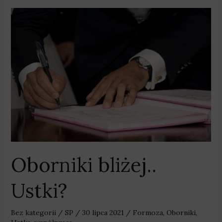
Oborniki
bliżej..
Ustki?
Oborniki bliżej..
Ustki?
Bez kategorii
/
SP
/
30 lipca 2021
/
Formoza
,
Oborniki
,