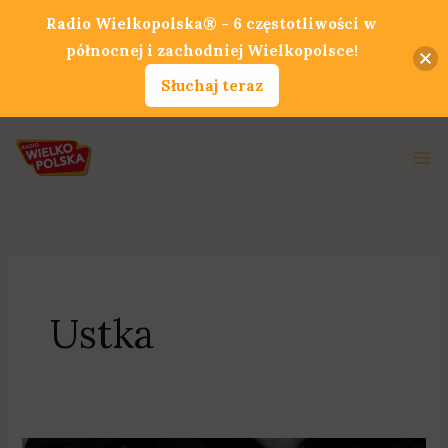
Przejdź
Radio Wielkopolska® - 6 częstotliwości w
do
północnej i zachodniej Wielkopolsce!
treści
Słuchaj teraz
Ma
Me
Ustka