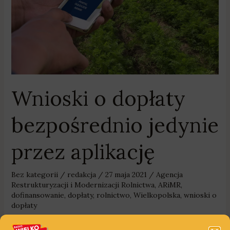
przez
aplikację
Wnioski o dopłaty
bezpośrednio jedynie
przez aplikację
Bez kategorii
/
redakcja
/
27 maja 2021
/
Agencja
Restrukturyzacji i Modernizacji Rolnictwa
,
ARiMR
,
dofinansowanie
,
dopłaty
,
rolnictwo
,
Wielkopolska
,
wnioski o
dopłaty
Agencja Restrukturyzacji i Modernizacji Rolnictwa