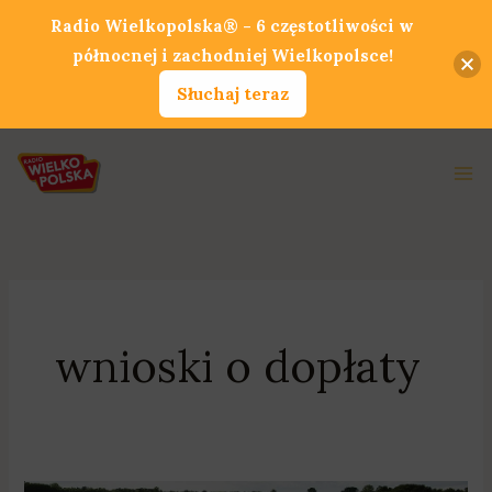
Przejdź
Radio Wielkopolska® - 6 częstotliwości w
do
północnej i zachodniej Wielkopolsce!
treści
Słuchaj teraz
Ma
Me
wnioski o dopłaty