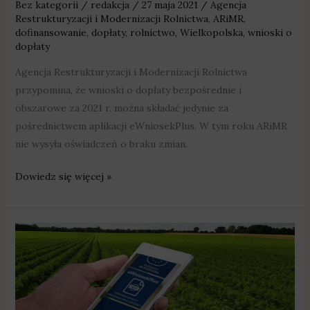
Bez kategorii
/
redakcja
/
27 maja 2021
/
Agencja
Restrukturyzacji i Modernizacji Rolnictwa
,
ARiMR
,
dofinansowanie
,
dopłaty
,
rolnictwo
,
Wielkopolska
,
wnioski o
dopłaty
Agencja Restrukturyzacji i Modernizacji Rolnictwa
przypomina, że wnioski o dopłaty bezpośrednie i
obszarowe za 2021 r. można składać jedynie za
pośrednictwem aplikacji eWniosekPlus. W tym roku ARiMR
nie wysyła oświadczeń o braku zmian.
Dowiedz się więcej »
Wnioski
o
dopłaty
bezpośrednio
jedynie