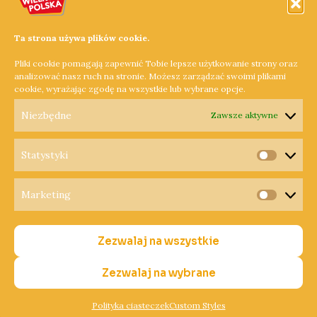
przypomina, że wnioski o dopłaty bezpośrednie i
obszarowe za 2021 r. można składać jedynie za
Ta strona używa plików cookie.
pośrednictwem aplikacji eWniosekPlus. W tym roku ARiMR
Pliki cookie pomagają zapewnić Tobie lepsze użytkowanie strony oraz
nie wysyła oświadczeń o braku zmian.
analizować nasz ruch na stronie. Możesz zarządzać swoimi plikami
cookie, wyrażając zgodę na wszystkie lub wybrane opcje.
Dowiedz się więcej »
Niezbędne
Zawsze aktywne
Statystyki
Statysty
Marketing
Copyright © 2026 Radio Wielkopolska®
Marketi
Polityka Prywatności
Zezwalaj na wszystkie
Polityka Cookies
Nadawca
Zezwalaj na wybrane
Polityka ciasteczek
Custom Styles