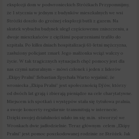
eksplozji dom w podwronieckich Stróżkach Przypomnijmy,
że 1 stycznia w jednym z budynków mieszkalnych we wsi
Stróżki doszło do groźnej eksplozji butli z gazem. Na
skutek wybuchu budynek uległ częściowemu zniszczeniu, a
dwoje mieszkańców z ciężkimi poparzeniami trafiło do
szpitala. Po kilku dniach hospitalizacji 61-letni mężczyzna,
zasłużony policjant zmarł. Jego małżonka wciąż walczy o
życie. W tak tragicznych sytuacjach chęć pomocy jest dla
nas czymś naturalnym – mówi członek i jeden z liderów
„Ekipy Pralni” Sebastian Spychała Warto wyjaśnić, że
wroniecka „Ekipa Pralni” jest społecznością Dj’ów, którzy
od dwóch lat grają i zbierają pieniądze na cele charytatywne.
Miejscem ich spotkań i występów stała się tytułowa pralnia,
a swoje koncerty regularnie transmitują w internecie.
Dzięki swojej działalności udało im się m.in. stworzyć we
Wronkach dwie jadłodzielnie. Teraz głównym celem „Ekipy
Pralni” jest pomoc poszkodowanej rodzinie ze Stróżek. Jak