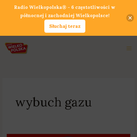
Przejdź
Radio Wielkopolska® - 6 częstotliwości w
do
północnej i zachodniej Wielkopolsce!
treści
Słuchaj teraz
Ma
Me
wybuch gazu