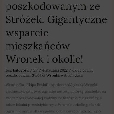
poszkodowanym ze
Stróżek. Gigantyczne
wsparcie
mieszkańców
Wronek i okolic!
Bez kategorii
/
SP
/
4 stycznia 2022
/
ekipa pralni
,
poszkodowani
,
Stróżki
,
Wronki
,
wybuch gazu
Wroniecka „Ekipa Pralni” i społeczność gminy Wronki
zjednoczyły siły, tworząc internetową zbiórkę pieniędzy na
rzecz poszkodowanej rodziny ze Stróżek. Mieszkańcy, a
także lokalni przedsiębiorcy z Wronek i okolic pokazali
ogromne serca, aby wspólnie odbudować zniszczony po