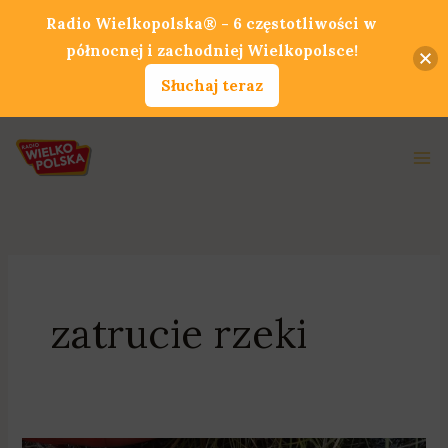
Przejdź
Radio Wielkopolska® - 6 częstotliwości w
do
północnej i zachodniej Wielkopolsce!
treści
Słuchaj teraz
Ma
Me
zatrucie rzeki