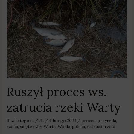
Ruszył
proces
ws.
zatrucia
rzeki
Warty
Ruszył proces ws.
zatrucia rzeki Warty
Bez kategorii
/
JL
/
4 lutego 2022
/
proces
,
przyroda
,
rzeka
,
śnięte ryby
,
Warta
,
Wielkopolska
,
zatrucie rzeki