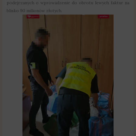
podejrzanych o wprowadzenie do obrotu lewych faktur na
blisko 90 milionów złotych.