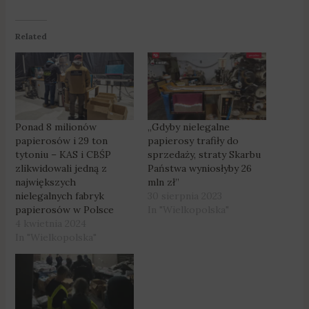
Related
Ponad 8 milionów
„Gdyby nielegalne
papierosów i 29 ton
papierosy trafiły do
tytoniu – KAS i CBŚP
sprzedaży, straty Skarbu
zlikwidowali jedną z
Państwa wyniosłyby 26
największych
mln zł”
nielegalnych fabryk
30 sierpnia 2023
papierosów w Polsce
In "Wielkopolska"
4 kwietnia 2024
In "Wielkopolska"