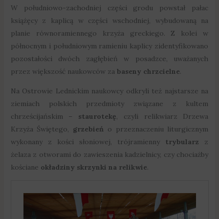
W południowo-zachodniej części grodu powstał pałac
książęcy z kaplicą w części wschodniej, wybudowaną na
planie równoramiennego krzyża greckiego. Z kolei w
północnym i południowym ramieniu kaplicy zidentyfikowano
pozostałości dwóch zagłębień w posadzce, uważanych
przez większość naukowców za
baseny chrzcielne
.
Na Ostrowie Lednickim naukowcy odkryli też najstarsze na
ziemiach polskich przedmioty związane z kultem
chrześcijańskim –
staurotekę
, czyli relikwiarz Drzewa
Krzyża Świętego,
grzebień
o przeznaczeniu liturgicznym
wykonany z kości słoniowej, trójramienny
trybularz
z
żelaza z otworami do zawieszenia kadzielnicy, czy chociażby
kościane
okładziny skrzynki na relikwie
.