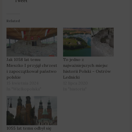
Tweet
Related
Jak 1058 lat temu
To jedno z
Mieszko I przyjął chrzest
najważniejszych miejsc
i zapoczątkował państwo
historii Polski – Ostrów
polskie
Lednicki
15 kwietnia 2024
12 lipca 2020
In "Wielkopolska"
In "historia"
1055 lat temu odbył się