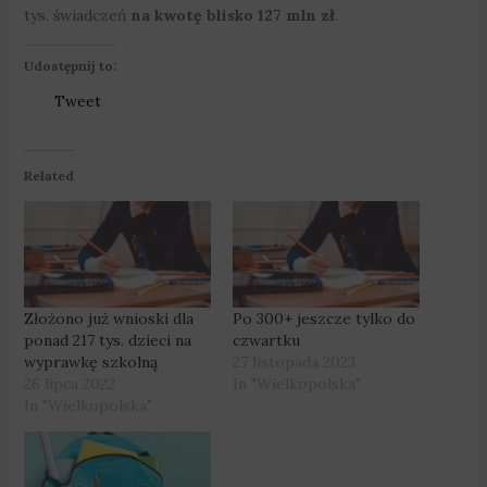
tys. świadczeń
na kwotę blisko 127 mln zł
.
Udostępnij to:
Tweet
Related
Złożono już wnioski dla
Po 300+ jeszcze tylko do
ponad 217 tys. dzieci na
czwartku
wyprawkę szkolną
27 listopada 2023
26 lipca 2022
In "Wielkopolska"
In "Wielkopolska"