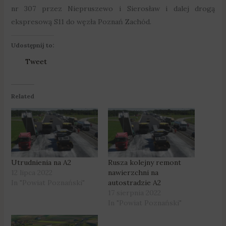
nr 307 przez Niepruszewo i Sierosław i dalej drogą
ekspresową S11 do węzła Poznań Zachód.
Udostępnij to:
Tweet
Related
Utrudnienia na A2
Rusza kolejny remont
12 lipca 2022
nawierzchni na
In "Powiat Poznański"
autostradzie A2
17 sierpnia 2022
In "Powiat Poznański"