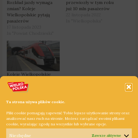
Rozkład jazdy wymaga
przewiozły w tym roku
zmian? Koleje
już 10 mln pasażerów
Wielkopolskie pytają
22 listopada 2022
pasażerów
In "Wielkopolska"
17 listopada 2023
In "Powiat Chodzieski"
Koleje Wielkopolskie
przewiozły w lutym
półtora miliona
pasażerów – to rekord
24 marca 2023
Ta strona używa plików cookie.
In "Wielkopolska"
Pliki cookie pomagają zapewnić Tobie lepsze użytkowanie strony oraz
analizować nasz ruch na stronie. Możesz zarządzać swoimi plikami
cookie, wyrażając zgodę na wszystkie lub wybrane opcje.
←
Poprzedni Wpis
Następny Wpis
→
Niezbędne
Zawsze aktywne