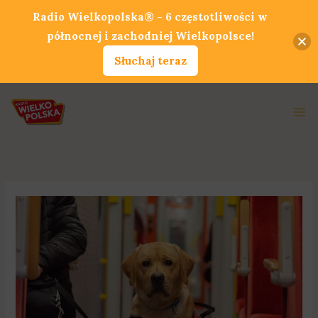
Przejdź
Radio Wielkopolska® - 6 częstotliwości w
do
północnej i zachodniej Wielkopolsce!
treści
Słuchaj teraz
Ma
Me