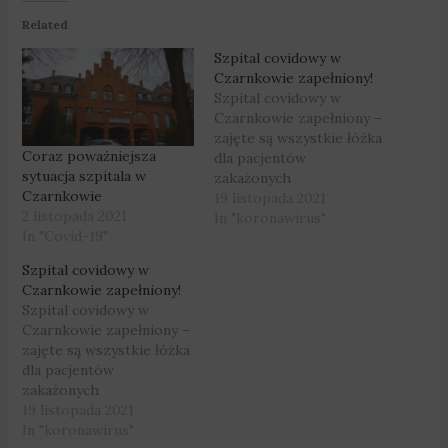
Related
Szpital covidowy w
Czarnkowie zapełniony!
Szpital covidowy w
Czarnkowie zapełniony –
zajęte są wszystkie łóżka
Coraz poważniejsza
dla pacjentów
sytuacja szpitala w
zakażonych
Czarnkowie
koronawirusem. Sytuacja
19 listopada 2021
2 listopada 2021
jest bardzo poważna i na
In "koronawirus"
In "Covid-19"
razie nic nie wskazuje na
jej poprawę. Placówka
Szpital covidowy w
przyjmuje chorych z całej
Czarnkowie zapełniony!
Wielkopolski. Fot.
Szpital covidowy w
Kacper Bakota O
Czarnkowie zapełniony –
szczegółach mówi
zajęte są wszystkie łóżka
starosta czarnkowsko-
dla pacjentów
trzcianecki, Feliks
zakażonych
Łaszcz. Obecnie w
koronawirusem. Sytuacja
19 listopada 2021
czarnkowskiej lecznicy
jest bardzo poważna i na
In "koronawirus"
przebywa 86 osób…