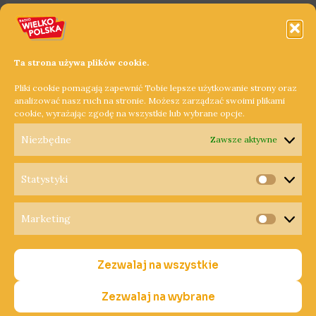
Ta strona używa plików cookie.
Pliki cookie pomagają zapewnić Tobie lepsze użytkowanie strony oraz
analizować nasz ruch na stronie. Możesz zarządzać swoimi plikami
cookie, wyrażając zgodę na wszystkie lub wybrane opcje.
Niezbędne
Zawsze aktywne
Statystyki
Statysty
Marketing
Copyright © 2026 Radio Wielkopolska®
Marketi
Polityka Prywatności
Zezwalaj na wszystkie
Polityka Cookies
Nadawca
Zezwalaj na wybrane