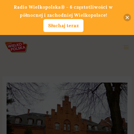
Przejdź
Radio Wielkopolska® - 6 częstotliwości w
do
północnej i zachodniej Wielkopolsce!
treści
Słuchaj teraz
Ma
Me