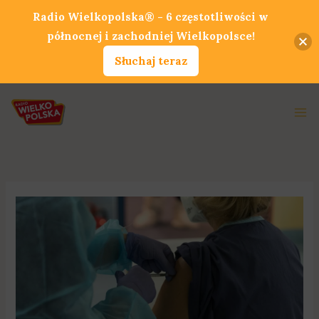
Przejdź
Radio Wielkopolska® - 6 częstotliwości w
do
północnej i zachodniej Wielkopolsce!
treści
Słuchaj teraz
Ma
Me