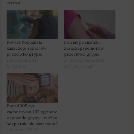
Related
Powiat Poznański
Powiat poznański
zaszczepi seniorów
zaszczepi seniorów
przeciwko grypie
przeciwko grypie
2 listopada 2021
27 października 2020
In "grypa"
In "Czerwonak"
Ponad 305 tys.
zachorowań i 35 zgonów
z powodu grypy – można
bezpłatnie się zaszczepić
2 kwietnia 2023