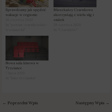
Sprawdzamy jak spędzić
Mieszkańcy Czarnkowa
wakacje w regionie
skorzystają z wielu ulg i
26 czerwca 2020
zniżek
In "powiat czarnkowsko-
29 czerwca 2020
trzcianecki"
In "Czarnków"
Nowa sala kinowa w
Trzciance
7 lipca 2020
In "kino trzcianka"
←
Poprzedni Wpis
Następny Wpis
→