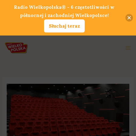
Przejdź
Radio Wielkopolska® - 6 częstotliwości w
do
północnej i zachodniej Wielkopolsce!
treści
Słuchaj teraz
Ma
Me