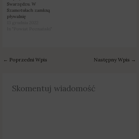
Swarzędzu. W
Szamotułach zamkną
pływalnię
13 grudnia 2022
In "Powiat Poznański"
←
Poprzedni Wpis
Następny Wpis
→
Skomentuj wiadomość