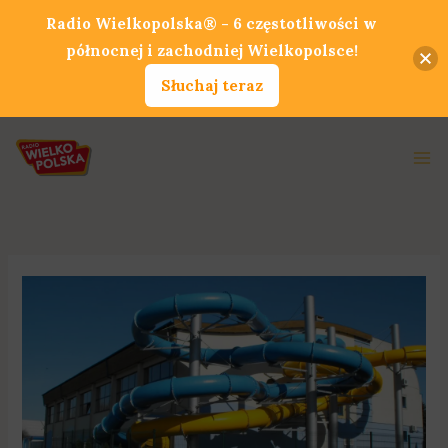
Przejdź
Radio Wielkopolska® - 6 częstotliwości w
do
północnej i zachodniej Wielkopolsce!
treści
Słuchaj teraz
Ma
Me