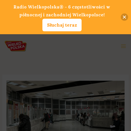
Przejdź
Radio Wielkopolska® - 6 częstotliwości w
do
północnej i zachodniej Wielkopolsce!
treści
Słuchaj teraz
Ma
Me