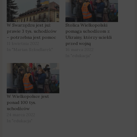
W Swarzędzu jest już
Stolica Wielkopolski
prawie 3 tys. uchodźców
pomaga uchodźcom z
– potrzebna jest pomoc
Ukrainy, którzy uciekli
11 kwietnia 2022
przed wojną
In "Marian Szkudlarek"
16 marca 2022
In "edukacja"
W Wielkopolsce jest
ponad 100 tys.
uchodźców
24 marca 2022
In "edukacja"