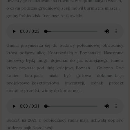
Inwestycje realizowane są również w zapomnianych wsiach,
o czym podczas grudniowej sesji mówił burmistrz miasta i
gminy Pobiedzisk, Ireneusz Antkowiak:
Gmina przymierza się do budowy południowej obwodnicy,
która połączy ulicę Kostrzyńską z Poznańską. Następnie
kierowcy będą mogli dojechać do już istniejącego tunelu,
który powstał pod linią kolejową Poznań – Gniezno. Pod
koniec listopada miała być gotowa dokumentacja
projektowo-kosztorysowa inwestycji, jednak projekt
zostanie przedstawiony do końca maja.
Budżet na 2021 r. pobiedziscy radni mają uchwalą dopiero
podczas najbliższej sesji.