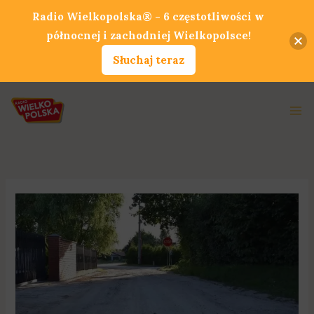
Przejdź
Radio Wielkopolska® - 6 częstotliwości w
do
północnej i zachodniej Wielkopolsce!
treści
Słuchaj teraz
Ma
Me