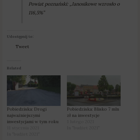
Powiat poznański: „Janosikowe wzrosło o
116,5%”
Udostępnij to:
Tweet
Related
Pobiedziska: Drogi
Pobiedziska: Blisko 7 mln
najważniejszymi
zł na inwestycje
inwestycjami w tym roku
1 lutego 2021
11 stycznia 2021
In "budżet 2021"
In "budżet 2021"