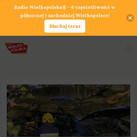
Przejdź
Radio Wielkopolska® - 6 częstotliwości w
do
północnej i zachodniej Wielkopolsce!
treści
Słuchaj teraz
Ma
Me