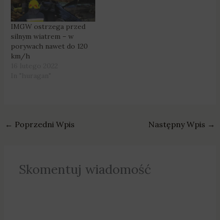
IMGW ostrzega przed
silnym wiatrem – w
porywach nawet do 120
km/h
16 lutego 2022
In "huragan"
←
Poprzedni Wpis
Następny Wpis
→
Skomentuj wiadomość