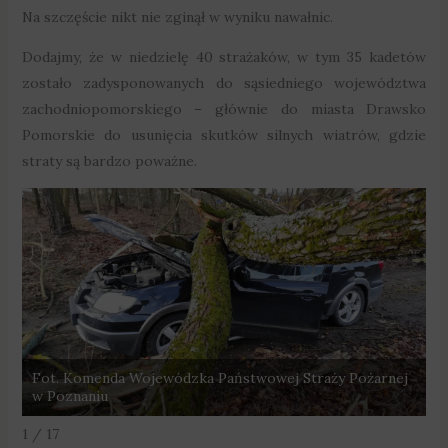
Na szczęście nikt nie zginął w wyniku nawałnic.
Dodajmy, że w niedzielę 40 strażaków, w tym 35 kadetów
zostało zadysponowanych do sąsiedniego województwa
zachodniopomorskiego – głównie do miasta Drawsko
Pomorskie do usunięcia skutków silnych wiatrów, gdzie
straty są bardzo poważne.
j
Fot. Komenda Wojewódzka Państwowej Straży Pożarnej
F
w Poznaniu
w
1 / 17