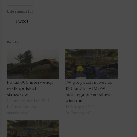
Udostępnij to:
Tweet
Related
Ponad 600 interwencji
„W porywach nawet do
wielkopolskich
120 km/h” – IMGW
strażaków
ostrzega przed silnym
14 października 2020
wiatrem
In "interwencje
18 lutego 2022
strażaków"
In "huragan"