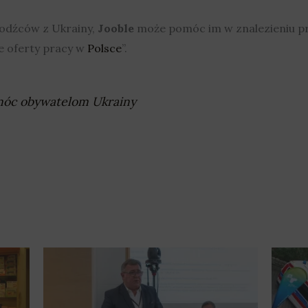
hodźców z Ukrainy,
Jooble
może pomóc im w znalezieniu pra
e oferty pracy w
Polsce
”.
móc obywatelom Ukrainy