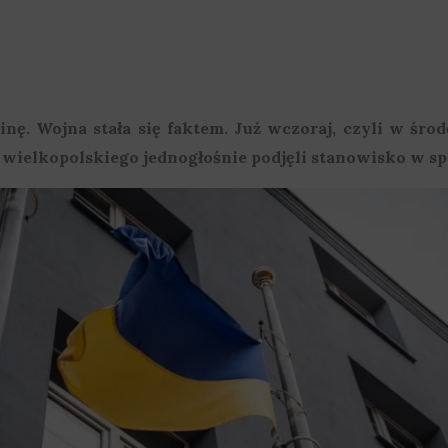
ę. Wojna stała się faktem. Już wczoraj, czyli w śro
ielkopolskiego jednogłośnie podjęli stanowisko w spr