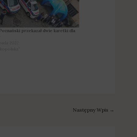
Poznański przekazał dwie karetki dla
y
opada 2022
lkopolska"
Następny Wpis
→