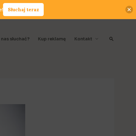
e!
Słuchaj teraz
Szukaj
 nas słuchać?
Kup reklamę
Kontakt