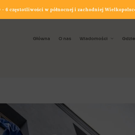
- 6 częstotliwości w północnej i zachodniej Wielkopolsc
Główna
O nas
Wiadomości
Gdzie