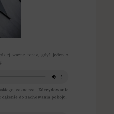
rdziej ważne teraz, gdyż
jeden z
ę:
ńskiego zaznacza „
Zdecydowanie
 dążenie do zachowania pokoju
„.