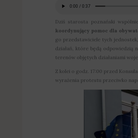
Dziś starosta poznański wspóln
koordynujący pomoc dla obywate
go przedstawiciele tych jednoste
działań, które będą odpowiedzią 
terenów objętych działaniami woj
Z kolei o godz. 17:00 przed Konsul
wyrażenia protestu przeciwko napa