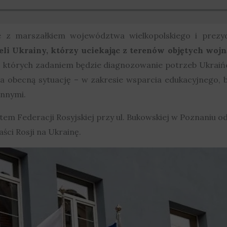
ie z marszałkiem województwa wielkopolskiego i prez
li Ukrainy, którzy uciekając z terenów objętych wojn
k, których zadaniem będzie diagnozowanie potrzeb Ukrai
na obecną sytuację – w zakresie wsparcia edukacyjnego, 
ennymi.
atem Federacji Rosyjskiej przy ul. Bukowskiej w Poznaniu o
ści Rosji na Ukrainę.