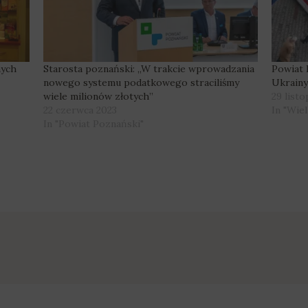
nych
Starosta poznański: „W trakcie wprowadzania
Powiat 
nowego systemu podatkowego straciliśmy
Ukrain
wiele milionów złotych”
29 list
22 czerwca 2023
In "Wie
In "Powiat Poznański"