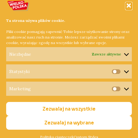
Ta strona używa plików cookie.
Pliki cookie pomagają zapewnić Tobie lepsze użytkowanie strony oraz
analizować nasz ruch na stronie. Możesz zarządzać swoimi plikami
cookie, wyrażając zgodę na wszystkie lub wybrane opcje.
Niezbędne
Zawsze aktywne
Statystyki
Statysty
Marketing
Copyright © 2026 Radio Wielkopolska®
Marketi
Polityka Prywatności
Zezwalaj na wszystkie
Polityka Cookies
Nadawca
Zezwalaj na wybrane
Polityka ciasteczek
Custom Styles