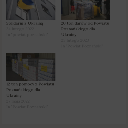
Solidarni z Ukrainą
20 ton darów od Powiatu
24 lutego 2022
Poznańskiego dla
In "powiat poznański"
Ukrainy
25 lutego 2023
In "Powiat Poznański"
12 ton pomocy z Powiatu
Poznańskiego dla
Ukrainy
27 maja 2022
In "Powiat Poznański"