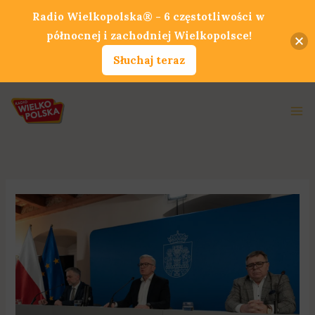
Przejdź
Radio Wielkopolska® - 6 częstotliwości w
do
północnej i zachodniej Wielkopolsce!
treści
Słuchaj teraz
Ma
Me