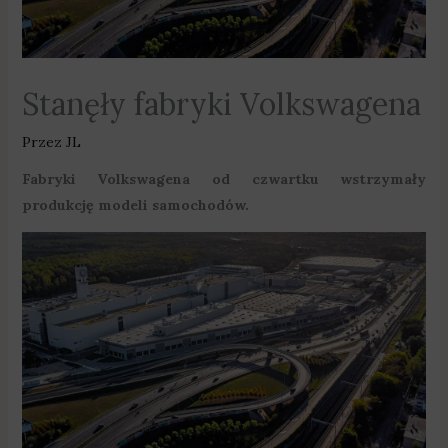
Stanęły fabryki Volkswagena
Przez
JL
Fabryki Volkswagena od czwartku wstrzymały
produkcję modeli samochodów.