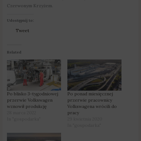
Czerwonym Krzyżem.
Udostępnij to:
Tweet
Related
Po blisko 3-tygodniowej
Po ponad miesięcznej
przerwie Volkswagen
przerwie pracownicy
wznowił produkcję
Volkswagena wrócili do
28 marca 2022
pracy
In "gospodarka"
29 kwietnia 2020
In "gospodarka"