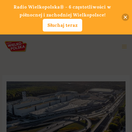
Przejdź
Radio Wielkopolska® - 6 częstotliwości w
do
północnej i zachodniej Wielkopolsce!
treści
Słuchaj teraz
Ma
Me