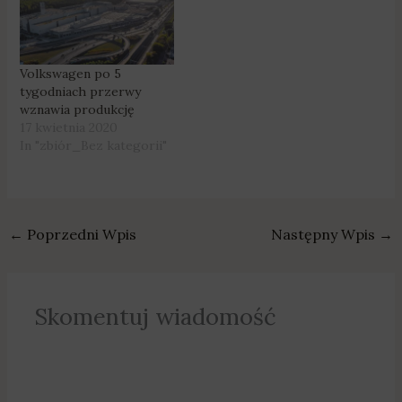
Volkswagen po 5
tygodniach przerwy
wznawia produkcję
17 kwietnia 2020
In "zbiór_Bez kategorii"
←
Poprzedni Wpis
Następny Wpis
→
Skomentuj wiadomość