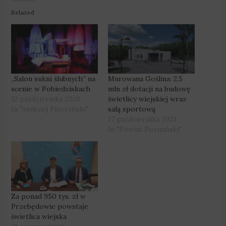
Related
„Salon sukni ślubnych” na
Murowana Goślina: 2,5
scenie w Pobiedziskach
mln zł dotacji na budowę
12 października 2020
świetlicy wiejskiej wraz
In "Andrzej Pieczyński"
salą sportową
17 października 2023
In "Powiat Poznański"
Za ponad 950 tys. zł w
Przebędowie powstaje
świetlica wiejska