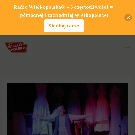
Przejdź
Radio Wielkopolska® - 6 częstotliwości w
do
północnej i zachodniej Wielkopolsce!
treści
Słuchaj teraz
Ma
Me