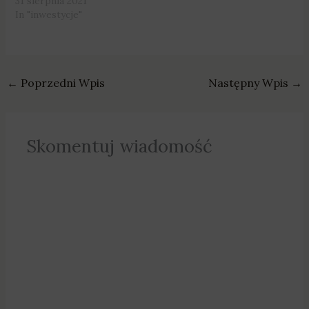
31 sierpnia 2021
In "inwestycje"
←
Poprzedni Wpis
Następny Wpis
→
Skomentuj wiadomość