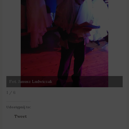
Fot. Janusz Ludwiczak
F
1 / 6
Udostępnij to:
Tweet