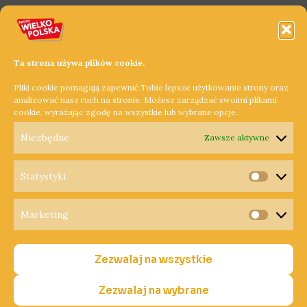
Ta strona używa plików cookie.
Pliki cookie pomagają zapewnić Tobie lepsze użytkowanie strony oraz
analizować nasz ruch na stronie. Możesz zarządzać swoimi plikami
cookie, wyrażając zgodę na wszystkie lub wybrane opcje.
Niezbędne
Zawsze aktywne
Statystyki
Statysty
Marketing
Copyright © 2026 Radio Wielkopolska®
Marketi
Polityka Prywatności
Zezwalaj na wszystkie
Polityka Cookies
Nadawca
Zezwalaj na wybrane