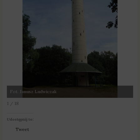
Fot. Janusz Ludwiczak
F
1 / 18
Udostępnij to:
Tweet