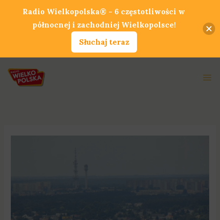
Przejdź
Radio Wielkopolska® - 6 częstotliwości w
do
północnej i zachodniej Wielkopolsce!
treści
Słuchaj teraz
Ma
Me