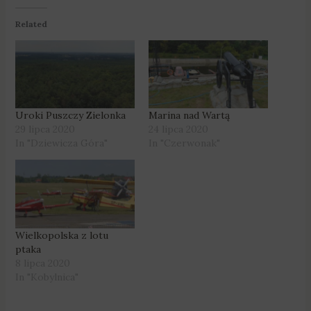
Related
Uroki Puszczy Zielonka
Marina nad Wartą
29 lipca 2020
24 lipca 2020
In "Dziewicza Góra"
In "Czerwonak"
Wielkopolska z lotu
ptaka
8 lipca 2020
In "Kobylnica"