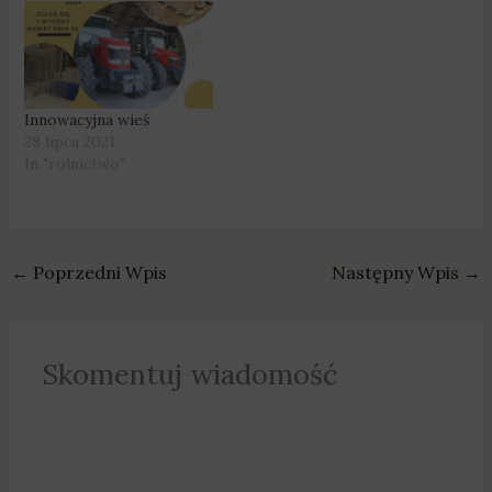
Innowacyjna wieś
28 lipca 2021
In "rolnictwo"
←
Poprzedni Wpis
Następny Wpis
→
Skomentuj wiadomość