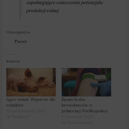
zapobiegające zniszczeniu potencjału
produkcji rolnej
Udostępnij to:
Tweet
Related
Agro temat: Wsparcie dla
Spada liczba
rolników
krwiodawców w
13 października 2022
północnej Wielkopolsce
In "Rolnicze"
27 kwietnia 2020
In "koronawirus"