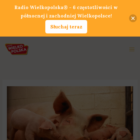
Przejdź
Radio Wielkopolska® - 6 częstotliwości w
do
północnej i zachodniej Wielkopolsce!
treści
Słuchaj teraz
Ma
Me