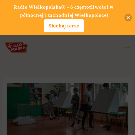
Przejdź
Radio Wielkopolska® - 6 częstotliwości w
do
północnej i zachodniej Wielkopolsce!
treści
Słuchaj teraz
Ma
Me