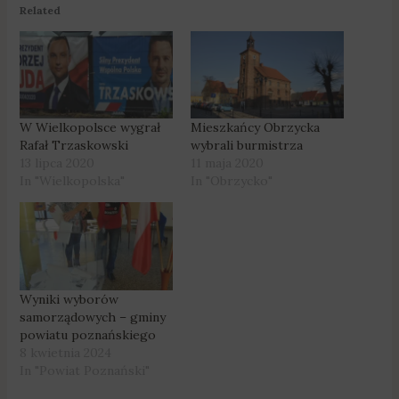
Related
W Wielkopolsce wygrał
Mieszkańcy Obrzycka
Rafał Trzaskowski
wybrali burmistrza
13 lipca 2020
11 maja 2020
In "Wielkopolska"
In "Obrzycko"
Wyniki wyborów
samorządowych – gminy
powiatu poznańskiego
8 kwietnia 2024
In "Powiat Poznański"