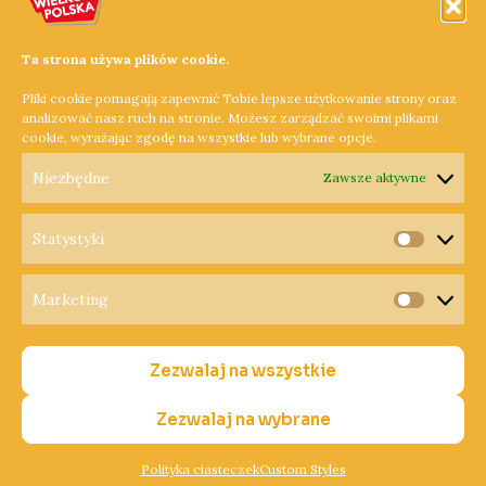
zachorowało w tym roku
na grypę
11 maja 2020
Ta strona używa plików cookie.
In "grypa"
Pliki cookie pomagają zapewnić Tobie lepsze użytkowanie strony oraz
analizować nasz ruch na stronie. Możesz zarządzać swoimi plikami
cookie, wyrażając zgodę na wszystkie lub wybrane opcje.
←
Poprzedni Wpis
Następny Wpis
→
Niezbędne
Zawsze aktywne
Statystyki
Statysty
Marketing
Copyright © 2026 Radio Wielkopolska®
Marketi
Polityka Prywatności
Zezwalaj na wszystkie
Polityka Cookies
Nadawca
Zezwalaj na wybrane
Polityka ciasteczek
Custom Styles