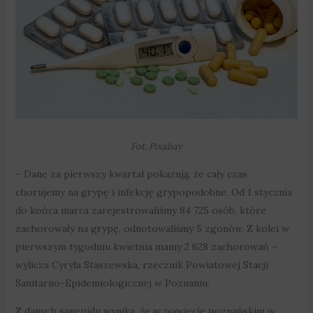
Fot. Pixabay
– Dane za pierwszy kwartał pokazują, że cały czas
chorujemy na grypę i infekcję grypopodobne. Od 1 stycznia
do końca marca zarejestrowaliśmy 84 725 osób, które
zachorowały na grypę, odnotowaliśmy 5 zgonów. Z kolei w
pierwszym tygodniu kwietnia mamy 2 628 zachorowań –
wylicza Cyryla Staszewska, rzecznik Powiatowej Stacji
Sanitarno-Epidemiologicznej w Poznaniu.
Z danych sanepidu wynika, że w powiecie poznańskim w