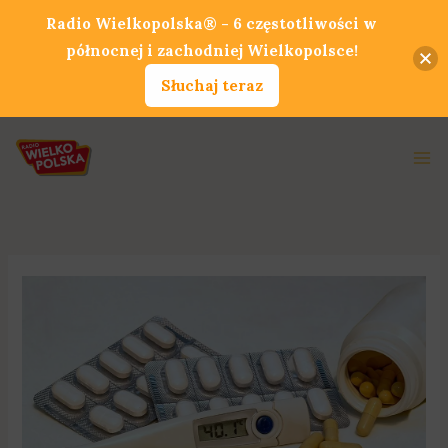
Przejdź
Radio Wielkopolska® - 6 częstotliwości w
do
północnej i zachodniej Wielkopolsce!
treści
Słuchaj teraz
Ma
Me