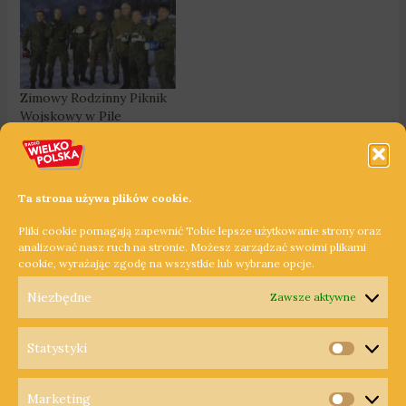
Zimowy Rodzinny Piknik
Wojskowy w Pile
[ZDJĘCIA]
24 stycznia 2022
In "12 Wielkopolska
Brygada Obrony
Ta strona używa plików cookie.
Terytorialnej"
Pliki cookie pomagają zapewnić Tobie lepsze użytkowanie strony oraz
analizować nasz ruch na stronie. Możesz zarządzać swoimi plikami
cookie, wyrażając zgodę na wszystkie lub wybrane opcje.
←
Poprzedni Wpis
Następny Wpis
→
Niezbędne
Zawsze aktywne
Statystyki
Statysty
Marketing
Copyright © 2026 Radio Wielkopolska®