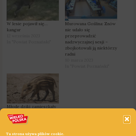
W lesie pojawił się…
Murowana Goślina: Znów
kangur
nie udało się
12 września 2023
przeprowadzić
In "Powiat Poznański"
nadzwyczajnej sesji –
zbojkotowali ją niektórzy
radni
10 marca 2023
In "Powiat Poznański"
Młode dziki zamieszkały
na osiedlu w
Koziegłowach. Warchlaki
zostały otrute
8 maja 2023
Ta strona używa plików cookie.