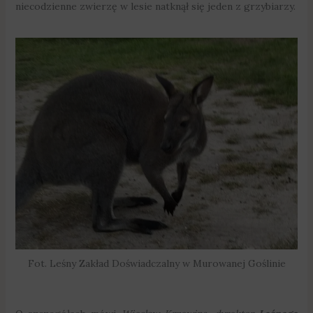
niecodzienne zwierzę w lesie natknął się jeden z grzybiarzy.
Fot. Leśny Zakład Doświadczalny w Murowanej Goślinie