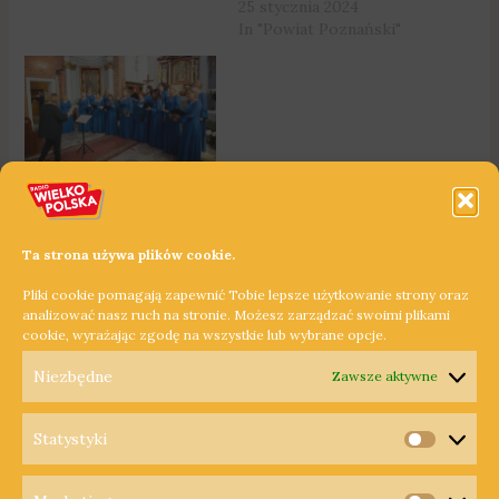
25 stycznia 2024
In "Powiat Poznański"
Chóry z Meksyku, USA,
Czech i Ukrainy w
Murowanej Goślinie
16 maja 2023
Ta strona używa plików cookie.
In "Powiat Poznański"
Pliki cookie pomagają zapewnić Tobie lepsze użytkowanie strony oraz
analizować nasz ruch na stronie. Możesz zarządzać swoimi plikami
cookie, wyrażając zgodę na wszystkie lub wybrane opcje.
←
Poprzedni Wpis
Następny Wpis
→
Niezbędne
Zawsze aktywne
Statystyki
Statysty