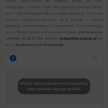
Dużym zagrożeniem dla kangura mogą być wilki
występujące w lasach i inne obce gatunki zwierząt. Osoby,
które widziały kangura lub posiadają informacje, w którym
miejscu występował proszone są o kontakt z Leśnym
Zakładem Doświadczalnym Uniwersytetu Przyrodniczego
przy ul. Rogozińskiej w Murowanej Goślinie
pod numerem
telefonu: 61 81 22 251
, mailowo:
lzdmg@up.poznan.pl
lub
przez
facebookowy profil instytucji
.
Kliknij, żeby zaakceptować marketing
pliki cookies i włączyć tę treść