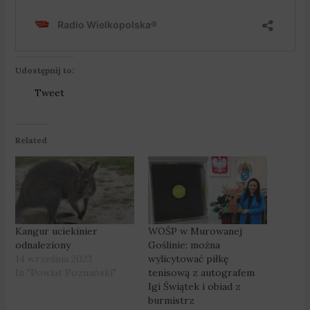
Udostępnij to:
Tweet
Related
Kangur uciekinier
WOŚP w Murowanej
odnaleziony
Goślinie: można
14 września 2023
wylicytować piłkę
In "Powiat Poznański"
tenisową z autografem
Igi Świątek i obiad z
burmistrz