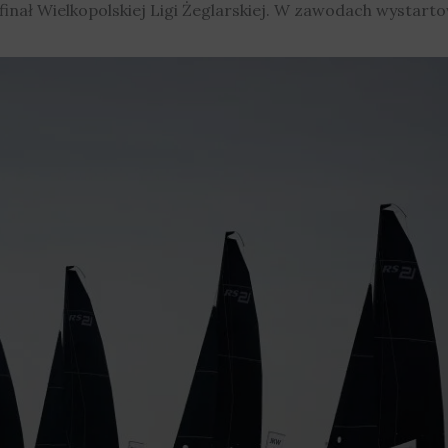
inał Wielkopolskiej Ligi Żeglarskiej. W zawodach wystart