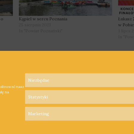
 o
Kąpiel w sercu Poznania
Łukasz 
25 sierpnia 2023
w Pobie
In "Powiat Poznański"
1 lipca 
In "Pow
Niezbędne
nalizować nasz
odę na
Statystyki
Marketing
Polityka Prywatności
Polityka Cookies
Nadawca