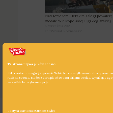
Nad Jeziorem Kierskim załogi powalczą
medale Wielkopolskiej Ligi Żeglarskiej
5 września 2023
In "Powiat Poznański"
Ta strona używa plików cookie.
Pliki cookie pomagają zapewnić Tobie lepsze użytkowanie strony oraz a
←
Poprzedni Wpis
ruch na stronie. Możesz zarządzać swoimi plikami cookie, wyrażając zg
wszystkie lub wybrane opcje.
Copyright © 2026 Radio Wielkopolska®
Polityka ciasteczek
Custom Styles