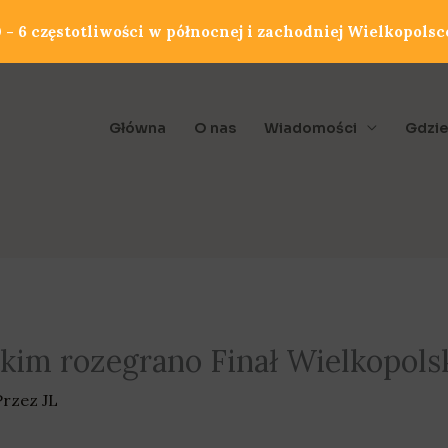
- 6 częstotliwości w północnej i zachodniej Wielkopolsc
Główna
O nas
Wiadomości
Gdzie
kim rozegrano Finał Wielkopolski
Przez
JL