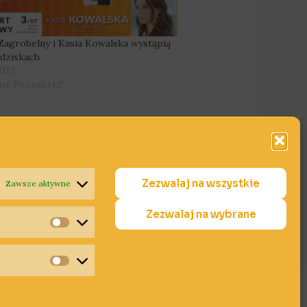
Zagrobelny i Kasia Kowalska wystąpią
dziskach
2022
iat Poznański"
Zezwalaj na wszystkie
Zawsze aktywne
Następny Wpis
→
Zezwalaj na wybrane
Statystyki
Marketing