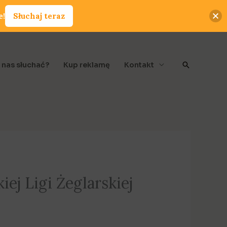
e!
Słuchaj teraz
Szukaj
 nas słuchać?
Kup reklamę
Kontakt
ej Ligi Żeglarskiej