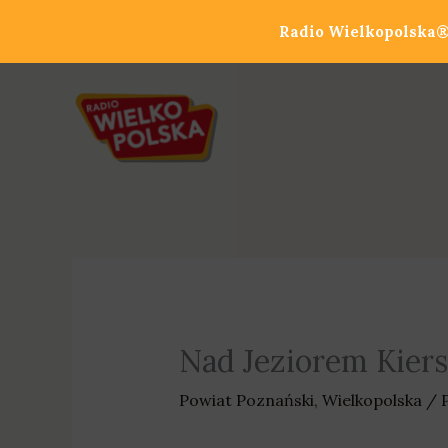
Przejdź
Radio Wielkopolska® 
do
treści
Nad Jeziorem Kiers
Powiat Poznański
,
Wielkopolska
/ 