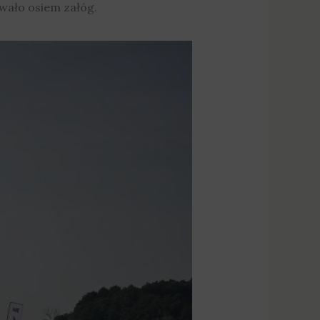
owało osiem załóg.