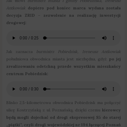
Jak mówi
burmistrz miasta i gminy Pobiedziska, Ireneusz
Antkowiak
dopiero pod koniec marca wydana została
decyzja ZRID – zezwolenie na realizację inwestycji
drogowej:
Jak zaznacza
burmistrz Pobiedzisk, Ireneusz Antkowiak
południowa obwodnica miasta jest niezbędna, gdyż
po jej
zrealizowaniu odetchną przede wszystkim mieszkańcy
centrum Pobiedzisk:
Blisko 2,5-kilometrowa obwodnica Pobiedzisk ma połączyć
ulicę Kostrzyńską z ul. Poznańską, dzięki czemu
kierowcy
będą mogli dojechać od drogi ekspresowej S5 do starej
„piątki”, czyli drogi wojewódzkiej nr 194 łączącej Poznań