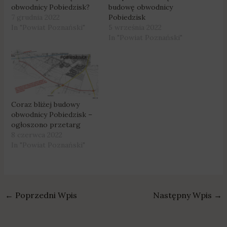
obwodnicy Pobiedzisk?
budowę obwodnicy
7 grudnia 2022
Pobiedzisk
In "Powiat Poznański"
5 września 2022
In "Powiat Poznański"
Coraz bliżej budowy
obwodnicy Pobiedzisk –
ogłoszono przetarg
8 czerwca 2022
In "Powiat Poznański"
←
Poprzedni Wpis
Następny Wpis
→