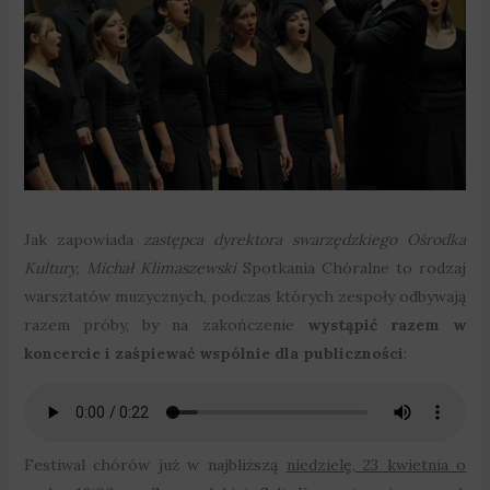
Jak zapowiada
zastępca dyrektora swarzędzkiego Ośrodka
Kultury, Michał Klimaszewski
Spotkania Chóralne to rodzaj
warsztatów muzycznych, podczas których zespoły odbywają
razem próby, by na zakończenie
wystąpić razem w
koncercie i zaśpiewać wspólnie dla publiczności
:
Festiwal chórów już w najbliższą
niedzielę, 23 kwietnia o