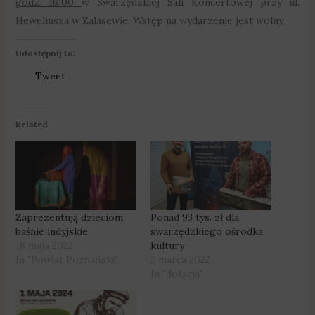
godz. 16:00
w Swarzędzkiej Sali Koncertowej przy ul.
Heweliusza w Zalasewie. Wstęp na wydarzenie jest wolny.
Udostępnij to:
Tweet
Related
Zaprezentują dzieciom
Ponad 93 tys. zł dla
baśnie indyjskie
swarzędzkiego ośrodka
18 maja 2022
kultury
In "Powiat Poznański"
2 marca 2022
In "dotacja"