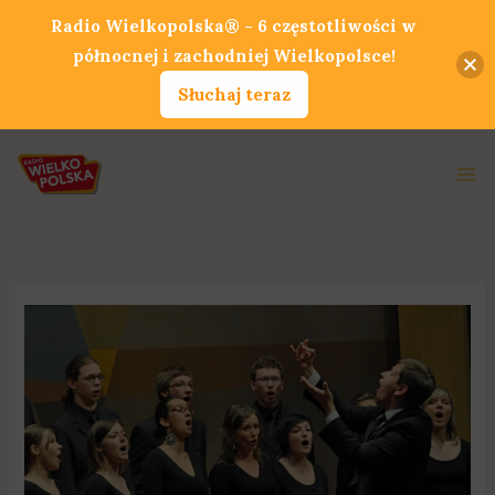
Przejdź
Radio Wielkopolska® - 6 częstotliwości w
do
północnej i zachodniej Wielkopolsce!
treści
Słuchaj teraz
Ma
Me