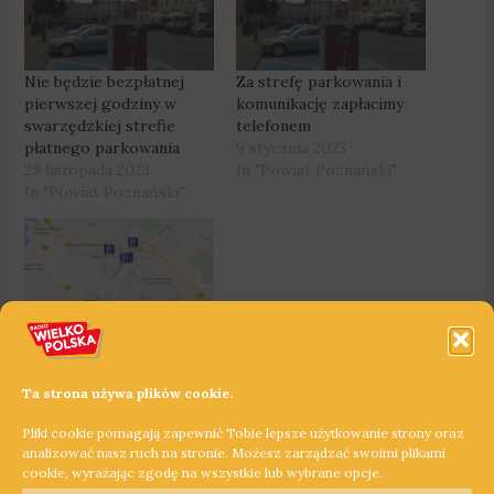
Nie będzie bezpłatnej
Za strefę parkowania i
pierwszej godziny w
komunikację zapłacimy
swarzędzkiej strefie
telefonem
płatnego parkowania
9 stycznia 2023
29 listopada 2023
In "Powiat Poznański"
In "Powiat Poznański"
Czarnków: Powiększono
strefę parkowania
15 stycznia 2021
Ta strona używa plików cookie.
In "Czarnków"
Pliki cookie pomagają zapewnić Tobie lepsze użytkowanie strony oraz
analizować nasz ruch na stronie. Możesz zarządzać swoimi plikami
cookie, wyrażając zgodę na wszystkie lub wybrane opcje.