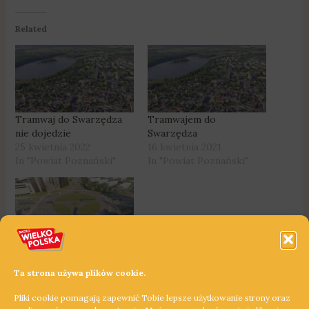
Related
Tramwaj do Swarzędza
Tramwajem do
nie dojedzie
Swarzędza
25 kwietnia 2022
16 kwietnia 2021
In "Powiat Poznański"
In "Powiat Poznański"
ZTM pyta pasażerów
27 maja 2021
Ta strona używa plików cookie.
In "autobusy"
Pliki cookie pomagają zapewnić Tobie lepsze użytkowanie strony oraz