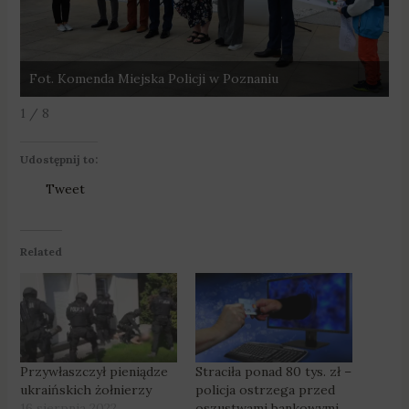
Fot. Komenda Miejska Policji w Poznaniu
F
1 / 8
Udostępnij to:
Tweet
Related
Przywłaszczył pieniądze
Straciła ponad 80 tys. zł –
ukraińskich żołnierzy
policja ostrzega przed
16 sierpnia 2022
oszustwami bankowymi