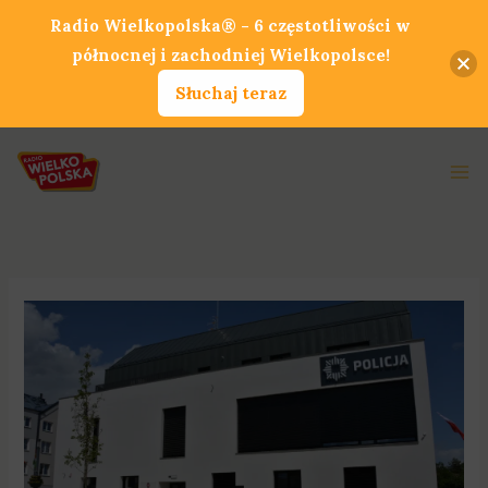
Przejdź
Radio Wielkopolska® - 6 częstotliwości w
do
północnej i zachodniej Wielkopolsce!
treści
Słuchaj teraz
Ma
Me