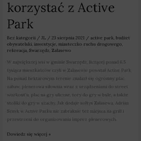
korzystać z Active
Park
Bez kategorii
/
JL
/
23 sierpnia 2021
/
active park
,
budżet
obywatelski
,
inwestycje
,
miasteczko ruchu drogowego
,
rekreacja
,
Swarzędz
,
Zalasewo
W największej wsi w gminie Swarzędz, liczącej ponad 6,5
tysiąca mieszkańców czyli w Zalasewie powstał Active Park.
Na ponad hektarowym terenie znalazł się ogromny plac
zabaw, plenerowa siłownia wraz z urządzeniami do street
workout’u, plac na gry uliczne, tory do gry w bule, a także
stoliki do gry w szachy. Jak dodaje sołtys Zalasewa, Adrian
Senyk w Active Parku nie zabraknie też miejsca na grill i
przestrzeni do organizowania imprez plenerowych.
Dowiedz się więcej »