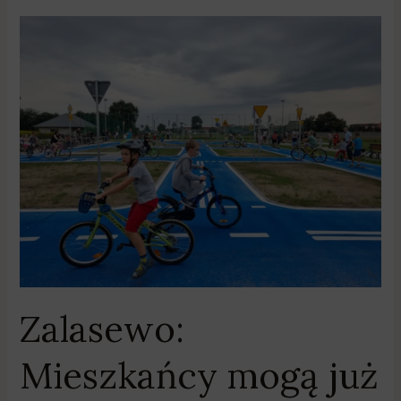
Zalasewo:
Mieszkańcy
mogą
już
korzystać
z
Active
Park
Zalasewo:
Mieszkańcy mogą już