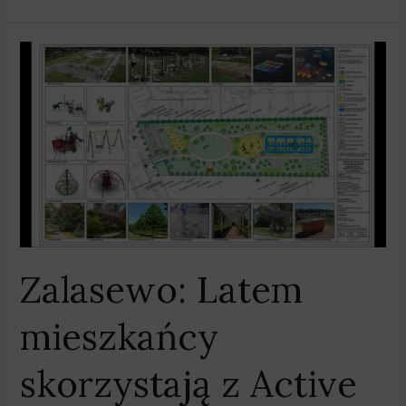
Zalasewo:
Latem
mieszkańcy
skorzystają
z
Active
Park
Zalasewo: Latem
mieszkańcy
skorzystają z Active