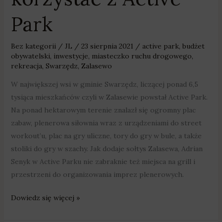
Park
Bez kategorii
/
JL
/
23 sierpnia 2021
/
active park
,
budżet
obywatelski
,
inwestycje
,
miasteczko ruchu drogowego
,
rekreacja
,
Swarzędz
,
Zalasewo
W największej wsi w gminie Swarzędz, liczącej ponad 6,5
tysiąca mieszkańców czyli w Zalasewie powstał Active Park.
Na ponad hektarowym terenie znalazł się ogromny plac
zabaw, plenerowa siłownia wraz z urządzeniami do street
workout’u, plac na gry uliczne, tory do gry w bule, a także
stoliki do gry w szachy. Jak dodaje sołtys Zalasewa, Adrian
Senyk w Active Parku nie zabraknie też miejsca na grill i
przestrzeni do organizowania imprez plenerowych.
Dowiedz się więcej »