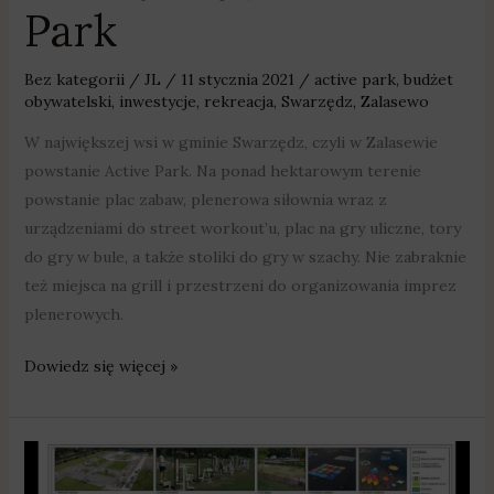
Park
Bez kategorii
/
JL
/
11 stycznia 2021
/
active park
,
budżet
obywatelski
,
inwestycje
,
rekreacja
,
Swarzędz
,
Zalasewo
W największej wsi w gminie Swarzędz, czyli w Zalasewie
powstanie Active Park. Na ponad hektarowym terenie
powstanie plac zabaw, plenerowa siłownia wraz z
urządzeniami do street workout’u, plac na gry uliczne, tory
do gry w bule, a także stoliki do gry w szachy. Nie zabraknie
też miejsca na grill i przestrzeni do organizowania imprez
plenerowych.
Dowiedz się więcej »
Zalasewo:
Latem