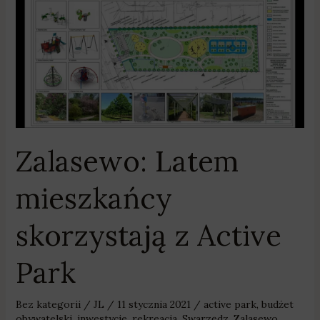
mieszkańcy
skorzystają
z
Active
Park
Zalasewo: Latem
mieszkańcy
skorzystają z Active
Park
Bez kategorii
/
JL
/
11 stycznia 2021
/
active park
,
budżet
obywatelski
,
inwestycje
,
rekreacja
,
Swarzędz
,
Zalasewo