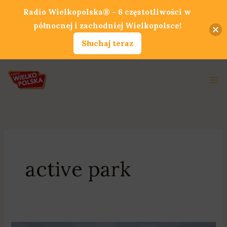
Przejdź
Radio Wielkopolska® - 6 częstotliwości w
do
północnej i zachodniej Wielkopolsce!
treści
Słuchaj teraz
Ma
Me
active park