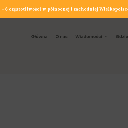
- 6 częstotliwości w północnej i zachodniej Wielkopolsc
Główna
O nas
Wiadomości
Gdzie