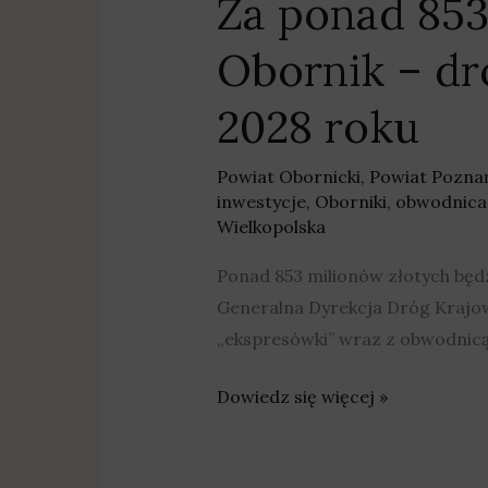
Za ponad 853
być
gotowa
Obornik – d
w
2028
2028 roku
roku
Powiat Obornicki
,
Powiat Pozna
inwestycje
,
Oborniki
,
obwodnica
Wielkopolska
Ponad 853 milionów złotych będ
Generalna Dyrekcja Dróg Krajow
„ekspresówki” wraz z obwodnicą
Dowiedz się więcej »