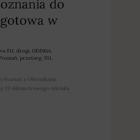
Poznania do
 gotowa w
wa S11
,
drogi
,
GDDKiA
,
Poznań
,
przetarg
,
S11
,
zy Poznań z Obornikami.
wę 22-kilometrowego odcinka