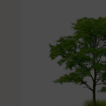
Powstają
zielono-
niebieskie
Pobiedziska