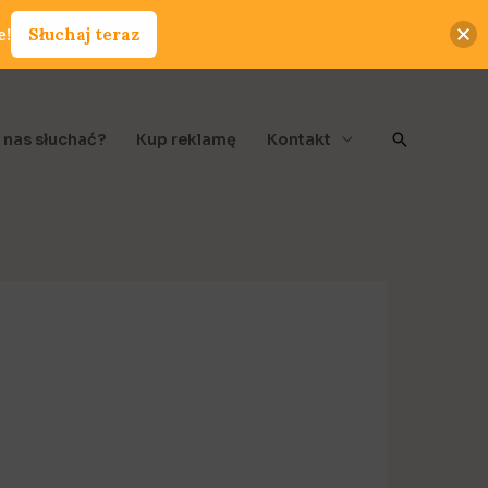
e!
Słuchaj teraz
Szukaj
 nas słuchać?
Kup reklamę
Kontakt