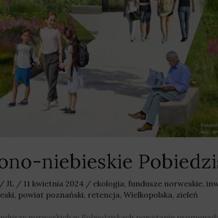
lono-niebieskie Pobiedzi
/
JL
/
11 kwietnia 2024
/
ekologia
,
fundusze norweskie
,
in
eski
,
powiat poznański
,
retencja
,
Wielkopolska
,
zieleń
nduszy norweskich w Pobiedziskach powstanie promenada,