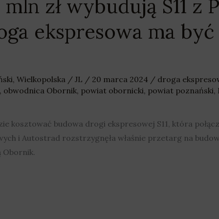
 mln zł wybudują S11 z 
roga ekspresowa ma być
ński
,
Wielkopolska
/
JL
/
20 marca 2024
/
droga ekspreso
,
obwodnica Obornik
,
powiat obornicki
,
powiat poznański
,
zie kosztować budowa drogi ekspresowej S11, która połąc
ych i Autostrad rozstrzygnęła właśnie przetarg na budo
 Obornik.