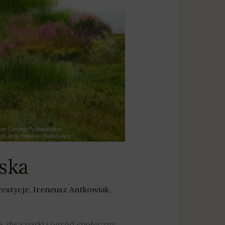
ska
westycje
,
Ireneusz Antkowiak
,
 dwa parki i ogród społeczny.