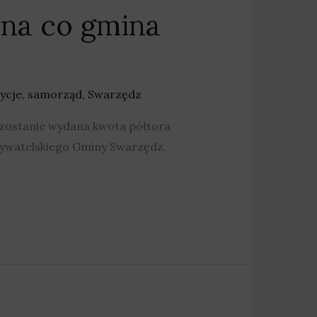
na co gmina
ycje
,
samorząd
,
Swarzędz
 zostanie wydana kwota półtora
Obywatelskiego Gminy Swarzędz.