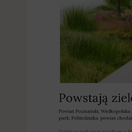
Powstają zie
Powiat Poznański
,
Wielkopolska
park
,
Pobiedziska
,
powiat chodzi
Dzięki pozyskanym środkom z fu