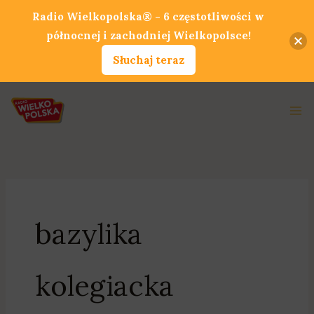
Przejdź
Radio Wielkopolska® - 6 częstotliwości w
do
północnej i zachodniej Wielkopolsce!
treści
Słuchaj teraz
Ma
Me
bazylika
kolegiacka