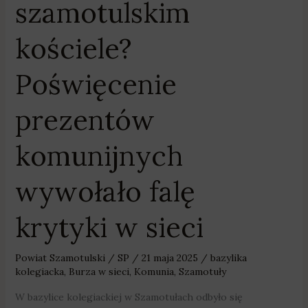
szamotulskim
kościele?
Poświęcenie
prezentów
komunijnych
wywołało falę
krytyki w sieci
Powiat Szamotulski
/
SP
/
21 maja 2025
/
bazylika
kolegiacka
,
Burza w sieci
,
Komunia
,
Szamotuły
W bazylice kolegiackiej w Szamotułach odbyło się