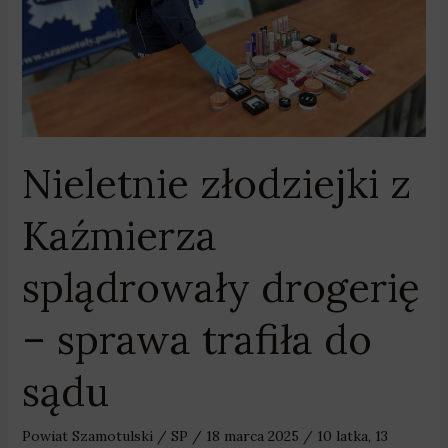
–
sprawa
trafiła
do
sądu
Nieletnie złodziejki z
Kaźmierza
splądrowały drogerię
– sprawa trafiła do
sądu
Powiat Szamotulski
/
SP
/
18 marca 2025
/
10 latka
,
13