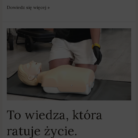
Dowiedz się więcej »
To
wiedza,
która
ratuje
życie.
Szkolenie
z
obsługi
defibrylatora
w
To wiedza, która
Otorowie
ratuje życie.