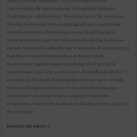
motoryzacyjne widowisko. Rozświetlone pojazdy
zaprezentują się mieszkańcom, a ich głośne klaksony
rozbrzmią w całym mieście. Wszystko po to, by wesprzeć
zbiórkę na leczenie dzieci zmagających się z chorobami
nowotworowymi i hematologicznymi. O szczegółach
wydarzenia nasz reporter Sebastian Pawlaczyk. Kolorowa
parada ciężarówek odbędzie się w niedzielę 26 stycznia przy
Hali Nałęcz na ulicy Mickiewicza w Szamotułach.
Rozpoczęcie zaplanowano na godzinę 15.00 przejazd
ulicami miasta na 17.00, a wieczorne „Światełko do Nieba” o
godzinie 20.00. Radio Wielkopolska również gra z Wielką
Orkiestrą Świątecznej Pomocy! Do wylicytowania m.in.
zwiedzanie radiowego studia i współprowadzenie
programu z Andrzejem Kamińskim. Zachęcamy do udziału w
licytacji tutaj.
Dowiedz się więcej »