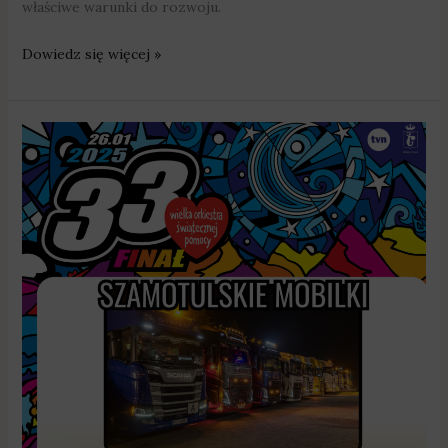
właściwe warunki do rozwoju.
Dowiedz się więcej »
Rozświetlą
dobrem
ulice
Szamotuł!
Nadchodzi
kolejna
WOŚP-
owa
parada
mobilków