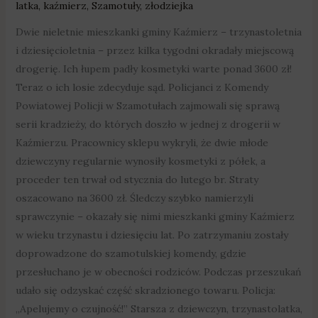
latka
,
kaźmierz
,
Szamotuły
,
złodziejka
Dwie nieletnie mieszkanki gminy Kaźmierz – trzynastoletnia
i dziesięcioletnia – przez kilka tygodni okradały miejscową
drogerię. Ich łupem padły kosmetyki warte ponad 3600 zł!
Teraz o ich losie zdecyduje sąd. Policjanci z Komendy
Powiatowej Policji w Szamotułach zajmowali się sprawą
serii kradzieży, do których doszło w jednej z drogerii w
Kaźmierzu. Pracownicy sklepu wykryli, że dwie młode
dziewczyny regularnie wynosiły kosmetyki z półek, a
proceder ten trwał od stycznia do lutego br. Straty
oszacowano na 3600 zł. Śledczy szybko namierzyli
sprawczynie – okazały się nimi mieszkanki gminy Kaźmierz
w wieku trzynastu i dziesięciu lat. Po zatrzymaniu zostały
doprowadzone do szamotulskiej komendy, gdzie
przesłuchano je w obecności rodziców. Podczas przeszukań
udało się odzyskać część skradzionego towaru. Policja:
„Apelujemy o czujność!” Starsza z dziewczyn, trzynastolatka,