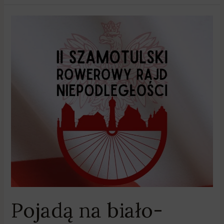
Pojadą
na
biało-
czerwono!
Zapowiedź
II
Szamotulskiego
Rowerowego
Rajdu
Niepodległości
Pojadą na biało-