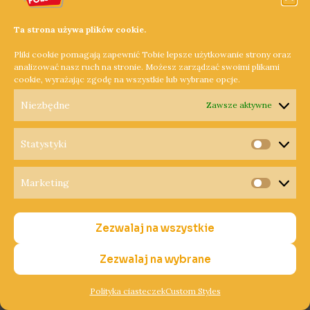
w biało-czerwonych barwach Całemu wydarzeniu
przyświeca dodatkowo szlachetny cel – zbiórka na
Ta strona używa plików cookie.
rehabilitację 16-letniej Dominiki – mówi Maciej Gzyl ze
Pliki cookie pomagają zapewnić Tobie lepsze użytkowanie strony oraz
stowarzyszenia „Nasz Fyrtel”. Tegoroczna trasa rajdu
analizować nasz ruch na stronie. Możesz zarządzać swoimi plikami
będzie wiodła przez Oporowo, Wartosław, Miały, Rosko,
cookie, wyrażając zgodę na wszystkie lub wybrane opcje.
Wronki i rzecz jasna Szamotuły. Warto wspomnieć, że
Niezbędne
Zawsze aktywne
wydarzenie będzie poświęcone pamięci Jana Rzepy –
pochodzącego z gminy Wronki najdłużej żyjącego
Statystyki
uczestnika powstania wielkopolskiego. II Szamotulski
Statysty
Rowerowy Rajd Niepodległości w sobotę 26 października na
Marketing
Rynku w Szamotułach. Start o godzinie 8.00 spod
Marketi
szamotulskiej Biblioteki. Dodajmy, że patronem medialnym
wydarzenia jest Radio Wielkopolska.
Zezwalaj na wszystkie
Dowiedz się więcej »
Zezwalaj na wybrane
Polityka ciasteczek
Custom Styles