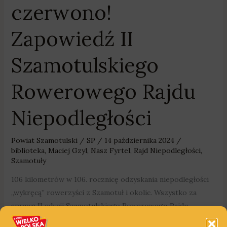
czerwono!
Zapowiedź II
Szamotulskiego
Rowerowego Rajdu
Niepodległości
Powiat Szamotulski
/
SP
/
14 października 2024
/
biblioteka
,
Maciej Gzyl
,
Nasz Fyrtel
,
Rajd Niepodległości
,
Szamotuły
106 kilometrów w 106. rocznicę odzyskania niepodległości
„wykręcą” rowerzyści z Szamotuł i okolic. Wszystko za
sprawą II edycji Szamotulskiego Rowerowego Rajdu
Niepodległości. To propozycja na aktywne spędzenie czasu