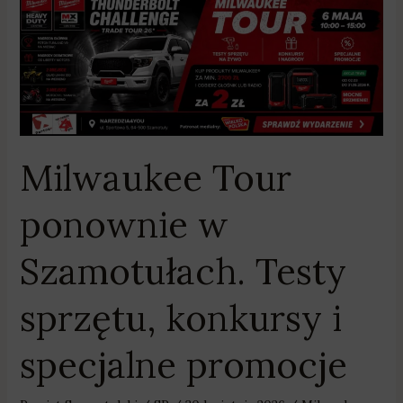
Milwaukee
Tour
ponownie
w
Szamotułach.
Testy
sprzętu,
Milwaukee Tour
konkursy
i
ponownie w
specjalne
promocje
Szamotułach. Testy
sprzętu, konkursy i
specjalne promocje