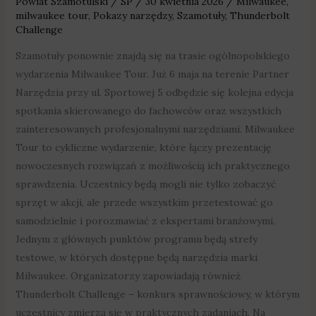
Powiat Szamotulski
/
SP
/
30 kwietnia 2026
/
Milwaukee
,
milwaukee tour
,
Pokazy narzędzy
,
Szamotuły
,
Thunderbolt
Challenge
Szamotuły ponownie znajdą się na trasie ogólnopolskiego
wydarzenia Milwaukee Tour. Już 6 maja na terenie Partner
Narzędzia przy ul. Sportowej 5 odbędzie się kolejna edycja
spotkania skierowanego do fachowców oraz wszystkich
zainteresowanych profesjonalnymi narzędziami. Milwaukee
Tour to cykliczne wydarzenie, które łączy prezentację
nowoczesnych rozwiązań z możliwością ich praktycznego
sprawdzenia. Uczestnicy będą mogli nie tylko zobaczyć
sprzęt w akcji, ale przede wszystkim przetestować go
samodzielnie i porozmawiać z ekspertami branżowymi.
Jednym z głównych punktów programu będą strefy
testowe, w których dostępne będą narzędzia marki
Milwaukee. Organizatorzy zapowiadają również
Thunderbolt Challenge – konkurs sprawnościowy, w którym
uczestnicy zmierzą się w praktycznych zadaniach. Na