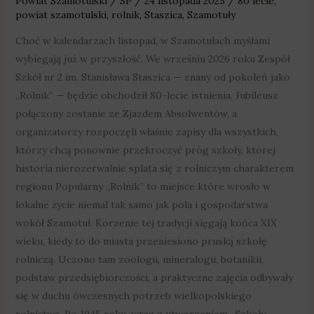
Powiat Szamotulski
/
SP
/
24 listopada 2025
/
80 lecie
,
powiat szamotulski
,
rolnik
,
Staszica
,
Szamotuły
Choć w kalendarzach listopad, w Szamotułach myślami
wybiegają już w przyszłość. We wrześniu 2026 roku Zespół
Szkół nr 2 im. Stanisława Staszica — znany od pokoleń jako
„Rolnik” — będzie obchodził 80-lecie istnienia. Jubileusz
połączony zostanie ze Zjazdem Absolwentów, a
organizatorzy rozpoczęli właśnie zapisy dla wszystkich,
którzy chcą ponownie przekroczyć próg szkoły, której
historia nierozerwalnie splata się z rolniczym charakterem
regionu Popularny „Rolnik” to miejsce które wrosło w
lokalne życie niemal tak samo jak pola i gospodarstwa
wokół Szamotuł. Korzenie tej tradycji sięgają końca XIX
wieku, kiedy to do miasta przeniesiono pruską szkołę
rolniczą. Uczono tam zoologii, mineralogii, botanikii,
podstaw przedsiębiorczości, a praktyczne zajęcia odbywały
się w duchu ówczesnych potrzeb wielkopolskiego
rolnictwa. Po 1945 roku, wraz z utworzeniem „Szkoły