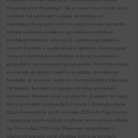
Gospodarstwa Wiejskiego”, dla uczniów otworzył się nowy
rozdział. Od tamtej pory szkoła, niezależnie od
zmieniających się nazw i reform, nieprzerwanie kształciła
kolejne pokolenia rolników, ogrodników, techników
produkcji roślinnej i zwierzęcej, a później specjalistów
nowych dziedzin — architektów krajobrazu, technologów
żywności, dietetyków, techników ochrony środowiska i
gospodarzy nowoczesnych gospodarstw. Przez lata szkoła
przenosiła się między zamkowymi salami, drewnianymi
barakami, aż wreszcie trafiła do obecnej siedziby. Zmieniały
się budynki, kierunki i programy, ale jedno pozostało
niezmienne: bliskość ziemi i praktyczne podejście do nauki,
które pozwalało uczniom łączyć teorię z doświadczeniem.
Zjazd Absolwentów już 26 września 2026 roku Tegoroczna
organizacja zjazdu zakłada, że główne uroczystości odbędą
się 26 września 2026 roku. Planowane są spotkania w
szkolnych murach, część oficjalna, festyn na terenach