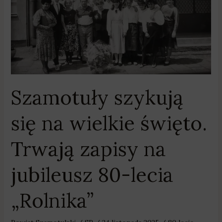
święto.
Trwają
zapisy
na
jubileusz
80-
lecia
Szamotuły szykują
„Rolnika”
się na wielkie święto.
Trwają zapisy na
jubileusz 80-lecia
„Rolnika”