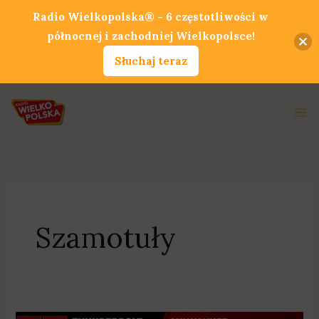
Przejdź
Radio Wielkopolska® - 6 częstotliwości w
do
północnej i zachodniej Wielkopolsce!
treści
Słuchaj teraz
Ma
Me
Szamotuły