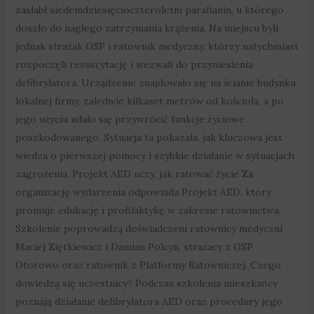
zasłabł siedemdziesięcioczteroletni parafianin, u którego
doszło do nagłego zatrzymania krążenia. Na miejscu byli
jednak strażak OSP i ratownik medyczny, którzy natychmiast
rozpoczęli resuscytację i wezwali do przyniesienia
defibrylatora. Urządzenie znajdowało się na ścianie budynku
lokalnej firmy, zaledwie kilkaset metrów od kościoła, a po
jego użyciu udało się przywrócić funkcje życiowe
poszkodowanego. Sytuacja ta pokazała, jak kluczowa jest
wiedza o pierwszej pomocy i szybkie działanie w sytuacjach
zagrożenia. Projekt AED uczy, jak ratować życie Za
organizację wydarzenia odpowiada Projekt AED, który
promuje edukację i profilaktykę w zakresie ratownictwa.
Szkolenie poprowadzą doświadczeni ratownicy medyczni
Maciej Ziętkiewicz i Damian Polcyn, strażacy z OSP
Otorowo oraz ratownik z Platformy Ratowniczej. Czego
dowiedzą się uczestnicy? Podczas szkolenia mieszkańcy
poznają działanie defibrylatora AED oraz procedury jego