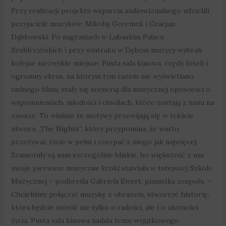
Przy realizacji projektu wsparcia audiowizualnego udzielili
przyjaciele muzyków: Mikołaj Geremek i Gracjan
Dąbkowski. Po nagraniach w Lubaskim Pałacu
Szułdrzyńskich i przy wiatraku w Dębem muzycy wybrali
kolejne niezwykłe miejsce. Pusta sala kinowa, rzędy foteli i
ogromny ekran, na którym tym razem nie wyświetlano
żadnego filmu, stały się scenerią dla muzycznej opowieści o
wspomnieniach, młodości i chwilach, które zostają z nami na
zawsze. To właśnie te motywy przewijają się w tekście
utworu „The Nights”, który przypomina, że warto
przeżywać życie w pełni i czerpać z niego jak najwięcej.
Szamotuły są nam szczególnie bliskie, bo większość z nas
swoje pierwsze muzyczne kroki stawiała w tutejszej Szkole
Muzycznej – podkreśla Gabriela Ewert, pianistka zespołu. –
Chcieliśmy połączyć muzykę z obrazem, stworzyć historię,
która będzie mówić nie tylko o radości, ale i o ulotności
życia. Pusta sala kinowa nadała temu wyjątkowego