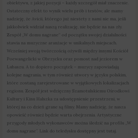
obiektywu, z jakiej pozycji – każdy szczegół miał znaczenie.
Ostateczny efekt to wynik wielu prób i testów, ale mamy
nadzieję, że Avicii, którego już niestety z nami nie ma, jeśli
jakkolwiek widział naszą realizację, nie będzie na nas zły.
Zespół „W domu nagrane” od początku swojej działalności
stawia na muzyczne aranżacje w unikalnych miejscach.
Wcześniej swoją twórczością ożywili między innymi Kościół
Poewangelicki w Obrzycku oraz pomost nad jeziorem w
Lubaszu. A to dopiero początek – muzycy zapowiadają
kolejne nagrania, w tym również utwory w języku polskim,
które zostaną zarejestrowane w wyjątkowych lokalizacjach
regionu. Zespół jest wdzięczny Szamotulskiemu Ośrodkowi
Kultury i Kinu Halszka za udostępnienie przestrzeni, w
której na co dzień grane są filmy. Mamy nadzieję, że nasza
opowieść również będzie warta obejrzenia. Artystyczne
przygody młodych wykonawców można śledzić na profilu „W
domu nagrane”. Link do teledysku dostępny jest tutaj.