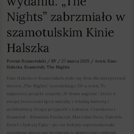
wydaniu. „The
Nights” zabrzmiało w
szamotulskim Kinie
Halszka
Powiat Szamotulski
/
SP
/
27 marca 2025
/
Avicii
,
Kino
Halszka
,
Szamotuły
,
The Nights
Kino Halszka w Szamotułach stało się tłem dla interpretacji
utworu „The Nights” szwedzkiego DJ-a Avicii. To
najnowszy projekt zespołu „W domu nagrane”, który w
swojej twórczości łączy muzykę z lokalną historią i
architekturą. Grupa przyjaciół z Lubasza, Czarnkowa i
Szamotuł – Sebastian Pawlaczyk, Marcelina Dera, Gabriela
Ewert i Jędrzej Fąka – po raz kolejny zaprezentowała
popularne muzyczne brzmienia w akustycznej odsłonie.