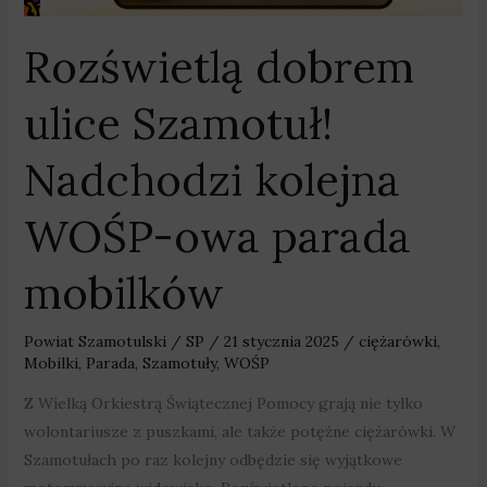
Rozświetlą dobrem
ulice Szamotuł!
Nadchodzi kolejna
WOŚP-owa parada
mobilków
Powiat Szamotulski
/
SP
/
21 stycznia 2025
/
ciężarówki
,
Mobilki
,
Parada
,
Szamotuły
,
WOŚP
Z Wielką Orkiestrą Świątecznej Pomocy grają nie tylko
wolontariusze z puszkami, ale także potężne ciężarówki. W
Szamotułach po raz kolejny odbędzie się wyjątkowe