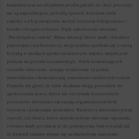
komentarzem na oficjalnym profilu parafii, że choć prezenty
nie są najważniejsze, potrafią sprawić dzieciom wiele
radości, a ich poświęcenie ma być wyrazem wdzięczności i
troski o bezpieczeństwo. Wpis zakończono słowami:
„Niech będzie radość”. Mimo intencji, które miały charakter
pastoralny i wychowawczy, akcja szybko spotkała się z ostrą
krytyką w mediach społecznościowych, między innymi pod
postem na portalu eszamotuly.pl . Wielu komentujących
wyraziło oburzenie, uznając wydarzenie za pokaz
materializmu i demonstrację zamożności niektórych rodzin.
Pojawiły się głosy, że takie działania mogą prowadzić do
upokorzenia dzieci, które nie otrzymały kosztownych
prezentów. Internauci zarzucają organizatorom brak
wyczucia i podsycanie podziałów. Niektórzy internauci pytali
wprost, czy dzieci, które dostały jedynie skromne upominki,
również miały przynieść je do poświęcenia. Inni wyrażali żal,
że Kościół zamiast skupić się na duchowym znaczeniu