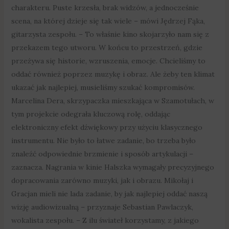
charakteru. Puste krzesła, brak widzów, a jednocześnie
scena, na której dzieje się tak wiele – mówi Jędrzej Fąka,
gitarzysta zespołu. – To właśnie kino skojarzyło nam się z
przekazem tego utworu. W końcu to przestrzeń, gdzie
przeżywa się historie, wzruszenia, emocje. Chcieliśmy to
oddać również poprzez muzykę i obraz. Ale żeby ten klimat
ukazać jak najlepiej, musieliśmy szukać kompromisów.
Marcelina Dera, skrzypaczka mieszkająca w Szamotułach, w
tym projekcie odegrała kluczową rolę, oddając
elektroniczny efekt dźwiękowy przy użyciu klasycznego
instrumentu. Nie było to łatwe zadanie, bo trzeba było
znaleźć odpowiednie brzmienie i sposób artykulacji –
zaznacza. Nagrania w kinie Halszka wymagały precyzyjnego
dopracowania zarówno muzyki, jak i obrazu. Mikołaj i
Gracjan mieli nie lada zadanie, by jak najlepiej oddać naszą
wizję audiowizualną – przyznaje Sebastian Pawlaczyk,
wokalista zespołu. – Z ilu świateł korzystamy, z jakiego