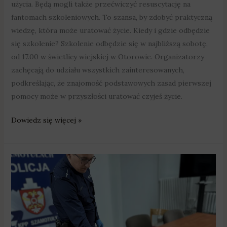
użycia. Będą mogli także przećwiczyć resuscytację na
fantomach szkoleniowych. To szansa, by zdobyć praktyczną
wiedzę, która może uratować życie. Kiedy i gdzie odbędzie
się szkolenie? Szkolenie odbędzie się w najbliższą sobotę,
od 17.00 w świetlicy wiejskiej w Otorowie. Organizatorzy
zachęcają do udziału wszystkich zainteresowanych,
podkreślając, że znajomość podstawowych zasad pierwszej
pomocy może w przyszłości uratować czyjeś życie.
Dowiedz się więcej »
Nieletnie
złodziejki
z
Kaźmierza
splądrowały
drogerię