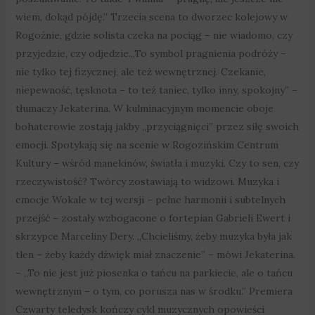
wiem, dokąd pójdę.” Trzecia scena to dworzec kolejowy w
Rogoźnie, gdzie solista czeka na pociąg – nie wiadomo, czy
przyjedzie, czy odjedzie.„To symbol pragnienia podróży –
nie tylko tej fizycznej, ale też wewnętrznej. Czekanie,
niepewność, tęsknota – to też taniec, tylko inny, spokojny” –
tłumaczy Jekaterina. W kulminacyjnym momencie oboje
bohaterowie zostają jakby „przyciągnięci” przez siłę swoich
emocji. Spotykają się na scenie w Rogozińskim Centrum
Kultury – wśród manekinów, światła i muzyki. Czy to sen, czy
rzeczywistość? Twórcy zostawiają to widzowi. Muzyka i
emocje Wokale w tej wersji – pełne harmonii i subtelnych
przejść – zostały wzbogacone o fortepian Gabrieli Ewert i
skrzypce Marceliny Dery. „Chcieliśmy, żeby muzyka była jak
tlen – żeby każdy dźwięk miał znaczenie” – mówi Jekaterina.
– „To nie jest już piosenka o tańcu na parkiecie, ale o tańcu
wewnętrznym – o tym, co porusza nas w środku.” Premiera
Czwarty teledysk kończy cykl muzycznych opowieści