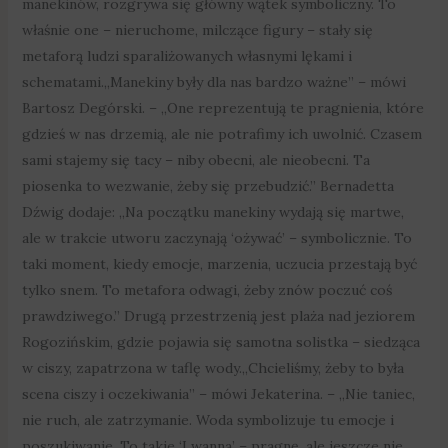
manekinów, rozgrywa się główny wątek symboliczny. To
właśnie one – nieruchome, milczące figury – stały się
metaforą ludzi sparaliżowanych własnymi lękami i
schematami.„Manekiny były dla nas bardzo ważne” – mówi
Bartosz Degórski. – „One reprezentują te pragnienia, które
gdzieś w nas drzemią, ale nie potrafimy ich uwolnić. Czasem
sami stajemy się tacy – niby obecni, ale nieobecni. Ta
piosenka to wezwanie, żeby się przebudzić.” Bernadetta
Dźwig dodaje: „Na początku manekiny wydają się martwe,
ale w trakcie utworu zaczynają ‘ożywać’ – symbolicznie. To
taki moment, kiedy emocje, marzenia, uczucia przestają być
tylko snem. To metafora odwagi, żeby znów poczuć coś
prawdziwego.” Drugą przestrzenią jest plaża nad jeziorem
Rogozińskim, gdzie pojawia się samotna solistka – siedząca
w ciszy, zapatrzona w taflę wody.„Chcieliśmy, żeby to była
scena ciszy i oczekiwania” – mówi Jekaterina. – „Nie taniec,
nie ruch, ale zatrzymanie. Woda symbolizuje tu emocje i
poszukiwanie. To takie ‘I wanna’ – pragnę, ale jeszcze nie