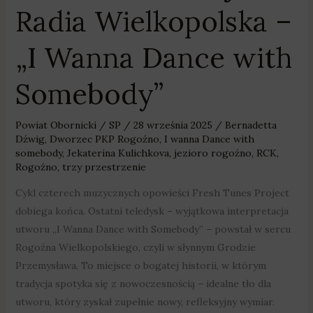
Radia Wielkopolska –
„I Wanna Dance with
Somebody”
Powiat Obornicki
/
SP
/
28 września 2025
/
Bernadetta
Dźwig
,
Dworzec PKP Rogoźno
,
I wanna Dance with
somebody
,
Jekaterina Kulichkova
,
jezioro rogoźno
,
RCK
,
Rogoźno
,
trzy przestrzenie
Cykl czterech muzycznych opowieści Fresh Tunes Project
dobiega końca. Ostatni teledysk – wyjątkowa interpretacja
utworu „I Wanna Dance with Somebody” – powstał w sercu
Rogoźna Wielkopolskiego, czyli w słynnym Grodzie
Przemysława. To miejsce o bogatej historii, w którym
tradycja spotyka się z nowoczesnością – idealne tło dla
utworu, który zyskał zupełnie nowy, refleksyjny wymiar.