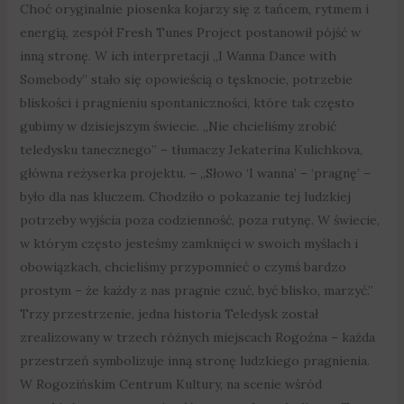
Choć oryginalnie piosenka kojarzy się z tańcem, rytmem i
energią, zespół Fresh Tunes Project postanowił pójść w
inną stronę. W ich interpretacji „I Wanna Dance with
Somebody” stało się opowieścią o tęsknocie, potrzebie
bliskości i pragnieniu spontaniczności, które tak często
gubimy w dzisiejszym świecie. „Nie chcieliśmy zrobić
teledysku tanecznego” – tłumaczy Jekaterina Kulichkova,
główna reżyserka projektu. – „Słowo ‘I wanna’ – ‘pragnę’ –
było dla nas kluczem. Chodziło o pokazanie tej ludzkiej
potrzeby wyjścia poza codzienność, poza rutynę. W świecie,
w którym często jesteśmy zamknięci w swoich myślach i
obowiązkach, chcieliśmy przypomnieć o czymś bardzo
prostym – że każdy z nas pragnie czuć, być blisko, marzyć.”
Trzy przestrzenie, jedna historia Teledysk został
zrealizowany w trzech różnych miejscach Rogoźna – każda
przestrzeń symbolizuje inną stronę ludzkiego pragnienia.
W Rogozińskim Centrum Kultury, na scenie wśród