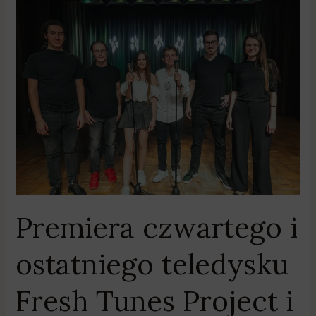
Premiera
czwartego
i
ostatniego
teledysku
Fresh
Tunes
Project
i
Radia
Wielkopolska
–
Premiera czwartego i
„I
Wanna
ostatniego teledysku
Dance
with
Fresh Tunes Project i
Somebody”