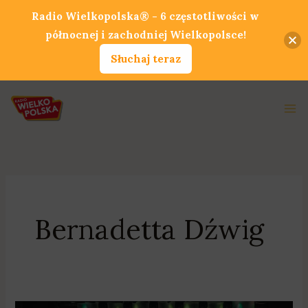
Przejdź
Radio Wielkopolska® - 6 częstotliwości w
do
północnej i zachodniej Wielkopolsce!
treści
Słuchaj teraz
Ma
Me
Bernadetta Dźwig