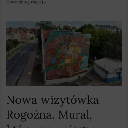
Dowiedz się więcej »
Nowa
wizytówka
Rogoźna.
Mural,
który
przyciąga
spojrzenia
i
zachwyca
mieszkańców
Nowa wizytówka
Rogoźna. Mural,