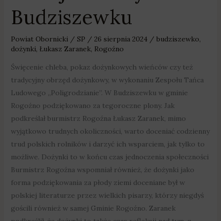
Budziszewku
Powiat Obornicki
/
SP
/
26 sierpnia 2024
/
budziszewko
,
dożynki
,
Łukasz Zaranek
,
Rogoźno
Święcenie chleba, pokaz dożynkowych wieńców czy też
tradycyjny obrzęd dożynkowy, w wykonaniu Zespołu Tańca
Ludowego „Poligrodzianie”. W Budziszewku w gminie
Rogoźno podziękowano za tegoroczne plony. Jak
podkreślał burmistrz Rogoźna Łukasz Zaranek, mimo
wyjątkowo trudnych okoliczności, warto doceniać codzienny
trud polskich rolników i darzyć ich wsparciem, jak tylko to
możliwe. Dożynki to w końcu czas jednoczenia społeczności
Burmistrz Rogoźna wspomniał również, że dożynki jako
forma podziękowania za płody ziemi doceniane był w
polskiej literaturze przez wielkich pisarzy, którzy niegdyś
gościli również w samej Gminie Rogoźno. Zaranek
podkreślił, że dożynki to także czas refleksji nad tym, z