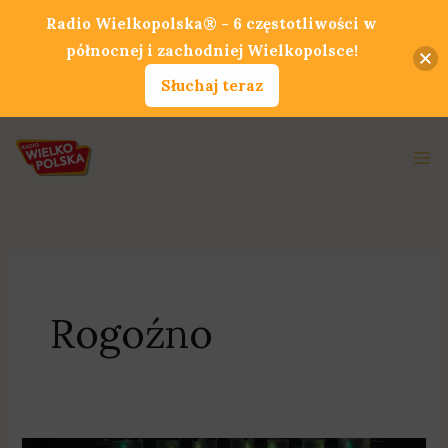
Przejdź
Radio Wielkopolska® - 6 częstotliwości w
do
północnej i zachodniej Wielkopolsce!
treści
Słuchaj teraz
Ma
Me
Rogoźno