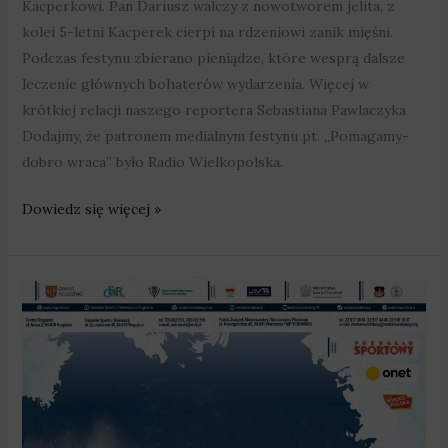
Kacperkowi. Pan Dariusz walczy z nowotworem jelita, z
kolei 5-letni Kacperek cierpi na rdzeniowi zanik mięśni.
Podczas festynu zbierano pieniądze, które wesprą dalsze
leczenie głównych bohaterów wydarzenia. Więcej w
krótkiej relacji naszego reportera Sebastiana Pawlaczyka
Dodajmy, że patronem medialnym festynu pt. „Pomagamy-
dobro wraca” było Radio Wielkopolska.
Dowiedz się więcej »
Wodni
gladiatorzy
z
całej
Europy
opanują
Rogoźno!