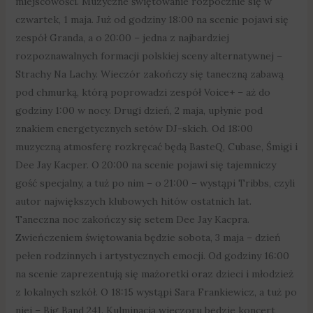
miejscowości. Muzyczne świętowanie rozpocznie się w
czwartek, 1 maja. Już od godziny 18:00 na scenie pojawi się
zespół Granda, a o 20:00 – jedna z najbardziej
rozpoznawalnych formacji polskiej sceny alternatywnej –
Strachy Na Lachy. Wieczór zakończy się taneczną zabawą
pod chmurką, którą poprowadzi zespół Voice+ – aż do
godziny 1:00 w nocy. Drugi dzień, 2 maja, upłynie pod
znakiem energetycznych setów DJ-skich. Od 18:00
muzyczną atmosferę rozkręcać będą BasteQ, Cubase, Śmigi i
Dee Jay Kacper. O 20:00 na scenie pojawi się tajemniczy
gość specjalny, a tuż po nim – o 21:00 – wystąpi Tribbs, czyli
autor największych klubowych hitów ostatnich lat.
Taneczna noc zakończy się setem Dee Jay Kacpra.
Zwieńczeniem świętowania będzie sobota, 3 maja – dzień
pełen rodzinnych i artystycznych emocji. Od godziny 16:00
na scenie zaprezentują się mażoretki oraz dzieci i młodzież
z lokalnych szkół. O 18:15 wystąpi Sara Frankiewicz, a tuż po
niej – Big Band 241. Kulminacją wieczoru będzie koncert