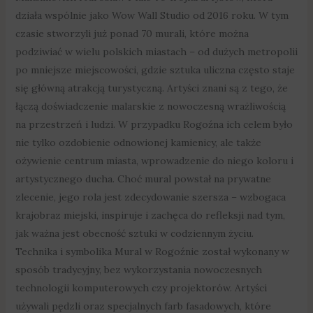
działa wspólnie jako Wow Wall Studio od 2016 roku. W tym
czasie stworzyli już ponad 70 murali, które można
podziwiać w wielu polskich miastach – od dużych metropolii
po mniejsze miejscowości, gdzie sztuka uliczna często staje
się główną atrakcją turystyczną. Artyści znani są z tego, że
łączą doświadczenie malarskie z nowoczesną wrażliwością
na przestrzeń i ludzi. W przypadku Rogoźna ich celem było
nie tylko ozdobienie odnowionej kamienicy, ale także
ożywienie centrum miasta, wprowadzenie do niego koloru i
artystycznego ducha. Choć mural powstał na prywatne
zlecenie, jego rola jest zdecydowanie szersza – wzbogaca
krajobraz miejski, inspiruje i zachęca do refleksji nad tym,
jak ważna jest obecność sztuki w codziennym życiu.
Technika i symbolika Mural w Rogoźnie został wykonany w
sposób tradycyjny, bez wykorzystania nowoczesnych
technologii komputerowych czy projektorów. Artyści
używali pędzli oraz specjalnych farb fasadowych, które