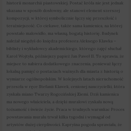
historii monarchii piastowskiej. Postać króla nie jest jednak
ukazana w sposób dosłowny, ale stanowi element szerszej
kompozycji, w której symbolicznie łączy się przeszłość i
teraźniejszość. Co ciekawe, także sama kamienica, na której
powstało malowidło, ma własną, bogatą historię. Budynek
należał niegdyś do księdza profesora Aleksego Klawka –
biblisty i wykładowcy akademickiego, którego zajęć słuchał
Karol Wojtyła, późniejszy papież Jan Paweł II. To sprawia, że
miejsce to nabiera dodatkowego znaczenia, ponieważ łączy
lokalną pamięć o postaciach ważnych dla miasta z historią o
wymiarze ogólnopolskim. W kolejnych latach nieruchomość
przeszła w ręce Stefanii Klawek, cenionej nauczycielki, która
zyskała miano Twarzy Rogozińskiej Ziemi. Dziś kamienica
ma nowego właściciela, a dzięki muralowi zyskała nową
tożsamość i świeże życie. Praca w trudnych warunkac Proces
powstawania muralu trwał kilka tygodni i wymagał od
artystów dużej cierpliwości. Kapryśna pogoda sprawiała, że