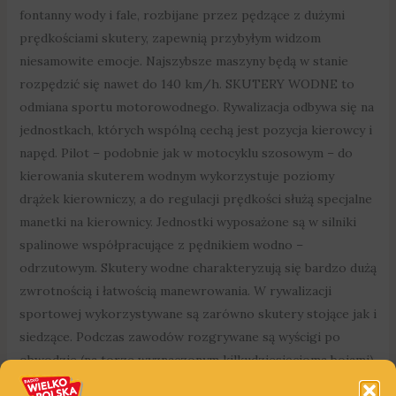
fontanny wody i fale, rozbijane przez pędzące z dużymi
prędkościami skutery, zapewnią przybyłym widzom
niesamowite emocje. Najszybsze maszyny będą w stanie
rozpędzić się nawet do 140 km/h. SKUTERY WODNE to
odmiana sportu motorowodnego. Rywalizacja odbywa się na
jednostkach, których wspólną cechą jest pozycja kierowcy i
napęd. Pilot – podobnie jak w motocyklu szosowym – do
kierowania skuterem wodnym wykorzystuje poziomy
drążek kierowniczy, a do regulacji prędkości służą specjalne
manetki na kierownicy. Jednostki wyposażone są w silniki
spalinowe współpracujące z pędnikiem wodno –
odrzutowym. Skutery wodne charakteryzują się bardzo dużą
zwrotnością i łatwością manewrowania. W rywalizacji
sportowej wykorzystywane są zarówno skutery stojące jak i
siedzące. Podczas zawodów rozgrywane są wyścigi po
obwodzie (na torze wyznaczonym kilkudziesięcioma bojami),
slalom równoległy oraz jazda dowolna, czyli „freestyle”.