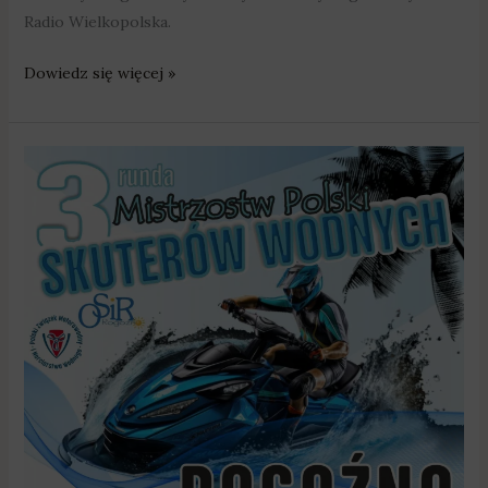
Radio Wielkopolska.
Dowiedz się więcej »
3
runda
Mistrzostw
Polski
Skuterów
Wodnych
w
Rogoźnie