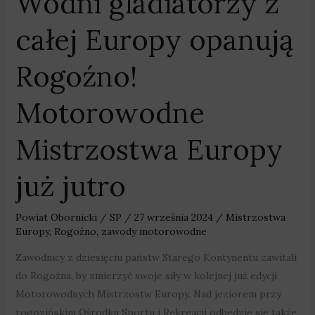
Wodni gladiatorzy z
całej Europy opanują
Rogoźno!
Motorowodne
Mistrzostwa Europy
już jutro
Powiat Obornicki
/
SP
/
27 września 2024
/
Mistrzostwa
Europy
,
Rogoźno
,
zawody motorowodne
Zawodnicy z dziesięciu państw Starego Kontynentu zawitali
do Rogoźna, by zmierzyć swoje siły w kolejnej już edycji
Motorowodnych Mistrzostw Europy. Nad jeziorem przy
rogozińskim Ośrodku Sportu i Rekreacji odbędzie się także