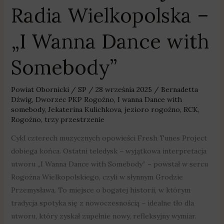
Radia Wielkopolska –
„I Wanna Dance with
Somebody”
Powiat Obornicki
/
SP
/
28 września 2025
/
Bernadetta
Dźwig
,
Dworzec PKP Rogoźno
,
I wanna Dance with
somebody
,
Jekaterina Kulichkova
,
jezioro rogoźno
,
RCK
,
Rogoźno
,
trzy przestrzenie
Cykl czterech muzycznych opowieści Fresh Tunes Project
dobiega końca. Ostatni teledysk – wyjątkowa interpretacja
utworu „I Wanna Dance with Somebody” – powstał w sercu
Rogoźna Wielkopolskiego, czyli w słynnym Grodzie
Przemysława. To miejsce o bogatej historii, w którym
tradycja spotyka się z nowoczesnością – idealne tło dla
utworu, który zyskał zupełnie nowy, refleksyjny wymiar.