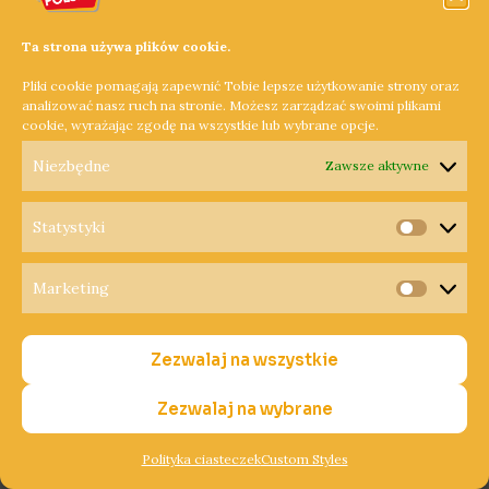
Zapraszamy do Ośrodka Sportu i Rekreacji w Rogoźnie.
Ulica Za Jeziorem 40.
Ta strona używa plików cookie.
Pliki cookie pomagają zapewnić Tobie lepsze użytkowanie strony oraz
Dowiedz się więcej »
analizować nasz ruch na stronie. Możesz zarządzać swoimi plikami
cookie, wyrażając zgodę na wszystkie lub wybrane opcje.
Niezbędne
Zawsze aktywne
Rogoźno
pomoże
Statystyki
Kasi
Statysty
w
Marketing
walce
Marketi
z
rakiem!
Zezwalaj na wszystkie
Zezwalaj na wybrane
Rogoźno pomoże
Polityka ciasteczek
Custom Styles