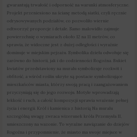
gwarantują trwałość i odporność na warunki atmosferyczne.
Projekt przeniesiono na ścianę metodą siatki, czyli ręcznie
odrysowywanych podziałów, co pozwoliło wiernie
odtworzyć proporcje i detale. Samo malowidło zajmuje
powierzchnię o wymiarach około 12 na 11 metrów, co
sprawia, że widoczne jest z dużej odległości i wyraźnie
dominuje w miejskim pejzażu. Symbolika dzieła odwołuje się
zarówno do historii, jak i do codzienności Rogoźna. Bukiet
kwiatów przedstawiony na muralu symbolizuje rozkwit i
obfitość, a wśród roślin ukryte są postacie symbolizujące
mieszkańców miasta, którzy swoją pracą i zaangażowaniem
przyczyniają się do jego rozwoju. Motyle wprowadzają
lekkość i ruch, a całość kompozycji sprawia wrażenie pełnej
życia i energii. Król i kamienica z historią Na muralu
szczególną uwagę zwraca wizerunek króla Przemysła II,
umieszczony na wazonie. To wyraźne nawiązanie do dziejów
Rogoźna i przypomnienie, że miasto ma swoje miejsce w