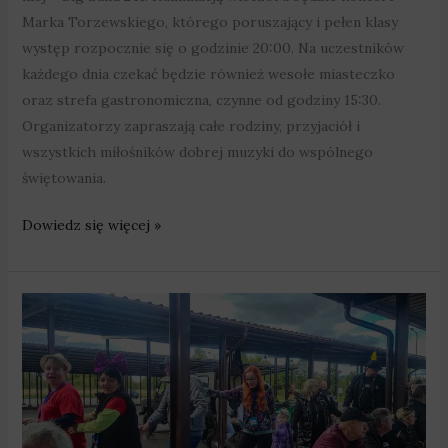
Marka Torzewskiego, którego poruszający i pełen klasy
występ rozpocznie się o godzinie 20:00. Na uczestników
każdego dnia czekać będzie również wesołe miasteczko
oraz strefa gastronomiczna, czynne od godziny 15:30.
Organizatorzy zapraszają całe rodziny, przyjaciół i
wszystkich miłośników dobrej muzyki do wspólnego
świętowania.
Dowiedz się więcej »
Zagrali
dla
Darka
i
Kacperka.
Relacja