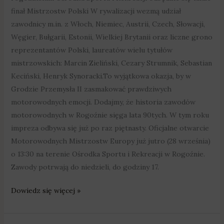
finał Mistrzostw Polski W rywalizacji wezmą udział
zawodnicy m.in. z Włoch, Niemiec, Austrii, Czech, Słowacji,
Węgier, Bułgarii, Estonii, Wielkiej Brytanii oraz liczne grono
reprezentantów Polski, laureatów wielu tytułów
mistrzowskich: Marcin Zieliński, Cezary Strumnik, Sebastian
Keciński, Henryk Synoracki.To wyjątkowa okazja, by w
Grodzie Przemysła II zasmakować prawdziwych
motorowodnych emocji. Dodajmy, że historia zawodów
motorowodnych w Rogoźnie sięga lata 90tych. W tym roku
impreza odbywa się już po raz piętnasty. Oficjalne otwarcie
Motorowodnych Mistrzostw Europy już jutro (28 września)
o 13:30 na terenie Ośrodka Sportu i Rekreacji w Rogoźnie.
Zawody potrwają do niedzieli, do godziny 17.
Dowiedz się więcej »