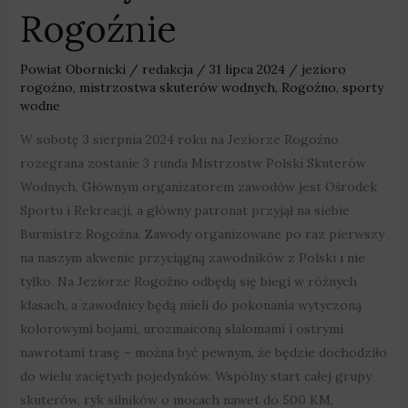
Rogoźnie
Powiat Obornicki
/
redakcja
/
31 lipca 2024
/
jezioro
rogoźno
,
mistrzostwa skuterów wodnych
,
Rogoźno
,
sporty
wodne
W sobotę 3 sierpnia 2024 roku na Jeziorze Rogoźno
rozegrana zostanie 3 runda Mistrzostw Polski Skuterów
Wodnych. Głównym organizatorem zawodów jest Ośrodek
Sportu i Rekreacji, a główny patronat przyjął na siebie
Burmistrz Rogoźna. Zawody organizowane po raz pierwszy
na naszym akwenie przyciągną zawodników z Polski i nie
tylko. Na Jeziorze Rogoźno odbędą się biegi w różnych
klasach, a zawodnicy będą mieli do pokonania wytyczoną
kolorowymi bojami, urozmaiconą slalomami i ostrymi
nawrotami trasę – można być pewnym, że będzie dochodziło
do wielu zaciętych pojedynków. Wspólny start całej grupy
skuterów, ryk silników o mocach nawet do 500 KM,