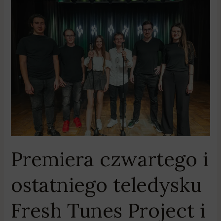
Premiera
czwartego
i
ostatniego
teledysku
Fresh
Tunes
Project
i
Radia
Wielkopolska
–
Premiera czwartego i
„I
Wanna
ostatniego teledysku
Dance
with
Fresh Tunes Project i
Somebody”