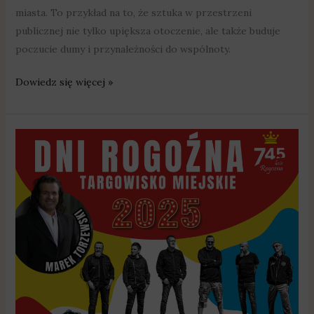
miasta. To przykład na to, że sztuka w przestrzeni
publicznej nie tylko upiększa otoczenie, ale także buduje
poczucie dumy i przynależności do wspólnoty.
Dowiedz się więcej »
Dni
Rogoźna
2025
–
część
koncertowa:
największe
wydarzenie
muzyczne
roku!