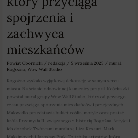
który przyciąga
spojrzenia i
zachwyca
mieszkańców
Powiat Obornicki
/
redakcja
/
5 września 2025
/
mural
,
Rogoźno
,
Wow Wall Studio
Rogoźno zyskało wyjątkową dekorację w samym sercu
miasta. Na ścianie odnowionej kamienicy przy ul. Kościuszki
powstał mural grupy Wow Wall Studio, który od pewnego
czasu przyciąga spojrzenia mieszkańców i przejezdnych.
Malowidło przedstawia bukiet roślin, motyle oraz postać
króla Przemysła II, związanego z historią Rogoźna. Artyści i
ich dorobek Twórcami muralu są Liza Kesauri, Mark
Maksimovich i Jarosław Ptak. To trójka artystów, która