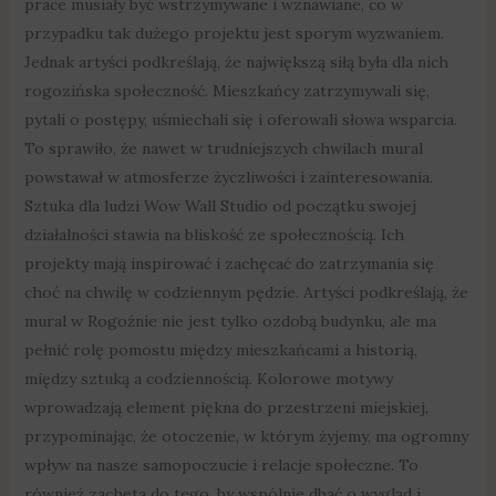
prace musiały być wstrzymywane i wznawiane, co w
przypadku tak dużego projektu jest sporym wyzwaniem.
Jednak artyści podkreślają, że największą siłą była dla nich
rogozińska społeczność. Mieszkańcy zatrzymywali się,
pytali o postępy, uśmiechali się i oferowali słowa wsparcia.
To sprawiło, że nawet w trudniejszych chwilach mural
powstawał w atmosferze życzliwości i zainteresowania.
Sztuka dla ludzi Wow Wall Studio od początku swojej
działalności stawia na bliskość ze społecznością. Ich
projekty mają inspirować i zachęcać do zatrzymania się
choć na chwilę w codziennym pędzie. Artyści podkreślają, że
mural w Rogoźnie nie jest tylko ozdobą budynku, ale ma
pełnić rolę pomostu między mieszkańcami a historią,
między sztuką a codziennością. Kolorowe motywy
wprowadzają element piękna do przestrzeni miejskiej,
przypominając, że otoczenie, w którym żyjemy, ma ogromny
wpływ na nasze samopoczucie i relacje społeczne. To
również zachęta do tego, by wspólnie dbać o wygląd i