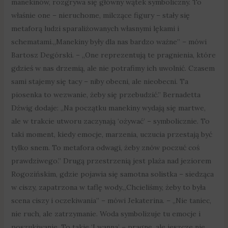
manekinów, rozgrywa się główny wątek symboliczny. To
właśnie one – nieruchome, milczące figury – stały się
metaforą ludzi sparaliżowanych własnymi lękami i
schematami.„Manekiny były dla nas bardzo ważne” – mówi
Bartosz Degórski. – „One reprezentują te pragnienia, które
gdzieś w nas drzemią, ale nie potrafimy ich uwolnić. Czasem
sami stajemy się tacy – niby obecni, ale nieobecni. Ta
piosenka to wezwanie, żeby się przebudzić.” Bernadetta
Dźwig dodaje: „Na początku manekiny wydają się martwe,
ale w trakcie utworu zaczynają ‘ożywać’ – symbolicznie. To
taki moment, kiedy emocje, marzenia, uczucia przestają być
tylko snem. To metafora odwagi, żeby znów poczuć coś
prawdziwego.” Drugą przestrzenią jest plaża nad jeziorem
Rogozińskim, gdzie pojawia się samotna solistka – siedząca
w ciszy, zapatrzona w taflę wody.„Chcieliśmy, żeby to była
scena ciszy i oczekiwania” – mówi Jekaterina. – „Nie taniec,
nie ruch, ale zatrzymanie. Woda symbolizuje tu emocje i
poszukiwanie. To takie ‘I wanna’ – pragnę, ale jeszcze nie