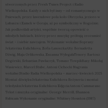
stworzonych przez Fresh Tunes Project i Radio
Wielkopolska. Każdy z nich był inny – od romantycznego w
Pniewach, przez lawendowe pola koło Obrzycka, jezioro w
Lubaszu i Zamek w Goraju, aż po symboliczny w Rogoźnie.
Jak podkreślali artyści, wspólnie tworzą opowieść o
młodych ludziach, którzy przez muzykę próbują zrozumieć
świat – i siebie nawzajem. Wykonanie wokalne:Soprany:
Jekaterina Kulichkova, Zofia ŁanoszkaAlty: Bernadetta
Dźwig, Maja Orlikowska, Zuzanna WylegałaTenory: Bartosz
Degórski, Sebastian Pawlaczyk, Tomasz TowpikBasy: Mikołaj
Wasiewicz, Marcel Stube, Antoni Cichocki Nagrania
wokalne:Studio Radia Wielkopolska – marzec–kwiecień 2025
Montaż dźwięku:Jekaterina Kulichkova Reżyseria i montaż
teledysku:Jekaterina Kulichkova Zdjęcia:Antoni Cammarano
Tekst i muzyka oryginalne: George Merrill, Shannon
Rubicam Wykonanie oryginalne: Whitney Houston (1987)