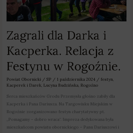
z
Festynu
w
Rogoźnie.
Zagrali dla Darka i
Kacperka. Relacja z
Festynu w Rogoźnie.
Powiat Obornicki
/
SP
/
1 października 2024
/
festyn
,
Kacperek i Darek
,
Lucyna Budzińska
,
Rogoźno
Serca mieszkańców Grodu Przemysła głośno zabiły dla
Kacperka i Pana Dariusza. Na Targowisku Miejskim w
Rogoźnie zorganizowano festyn charytatywny pt.
„Pomagamy – dobro wraca”. Impreza dedykowana była
mieszkańcom powiatu obornickiego – Panu Dariuszowi i