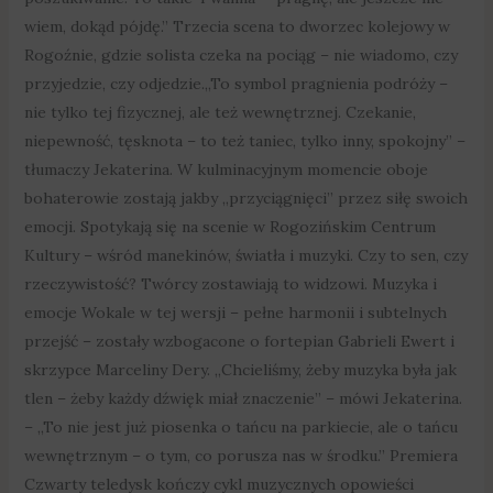
wiem, dokąd pójdę.” Trzecia scena to dworzec kolejowy w
Rogoźnie, gdzie solista czeka na pociąg – nie wiadomo, czy
przyjedzie, czy odjedzie.„To symbol pragnienia podróży –
nie tylko tej fizycznej, ale też wewnętrznej. Czekanie,
niepewność, tęsknota – to też taniec, tylko inny, spokojny” –
tłumaczy Jekaterina. W kulminacyjnym momencie oboje
bohaterowie zostają jakby „przyciągnięci” przez siłę swoich
emocji. Spotykają się na scenie w Rogozińskim Centrum
Kultury – wśród manekinów, światła i muzyki. Czy to sen, czy
rzeczywistość? Twórcy zostawiają to widzowi. Muzyka i
emocje Wokale w tej wersji – pełne harmonii i subtelnych
przejść – zostały wzbogacone o fortepian Gabrieli Ewert i
skrzypce Marceliny Dery. „Chcieliśmy, żeby muzyka była jak
tlen – żeby każdy dźwięk miał znaczenie” – mówi Jekaterina.
– „To nie jest już piosenka o tańcu na parkiecie, ale o tańcu
wewnętrznym – o tym, co porusza nas w środku.” Premiera
Czwarty teledysk kończy cykl muzycznych opowieści