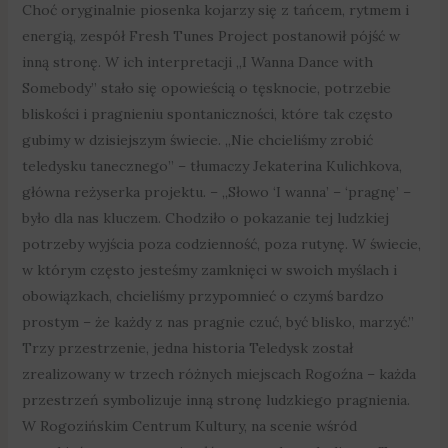
Choć oryginalnie piosenka kojarzy się z tańcem, rytmem i
energią, zespół Fresh Tunes Project postanowił pójść w
inną stronę. W ich interpretacji „I Wanna Dance with
Somebody” stało się opowieścią o tęsknocie, potrzebie
bliskości i pragnieniu spontaniczności, które tak często
gubimy w dzisiejszym świecie. „Nie chcieliśmy zrobić
teledysku tanecznego” – tłumaczy Jekaterina Kulichkova,
główna reżyserka projektu. – „Słowo ‘I wanna’ – ‘pragnę’ –
było dla nas kluczem. Chodziło o pokazanie tej ludzkiej
potrzeby wyjścia poza codzienność, poza rutynę. W świecie,
w którym często jesteśmy zamknięci w swoich myślach i
obowiązkach, chcieliśmy przypomnieć o czymś bardzo
prostym – że każdy z nas pragnie czuć, być blisko, marzyć.”
Trzy przestrzenie, jedna historia Teledysk został
zrealizowany w trzech różnych miejscach Rogoźna – każda
przestrzeń symbolizuje inną stronę ludzkiego pragnienia.
W Rogozińskim Centrum Kultury, na scenie wśród