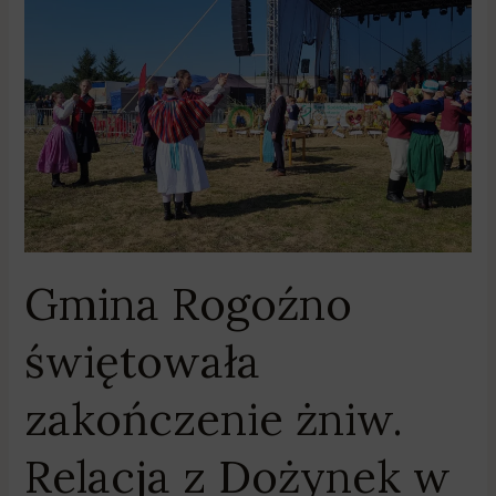
Gmina
Rogoźno
świętowała
zakończenie
żniw.
Relacja
z
Dożynek
w
Budziszewku
Gmina Rogoźno
świętowała
zakończenie żniw.
Relacja z Dożynek w