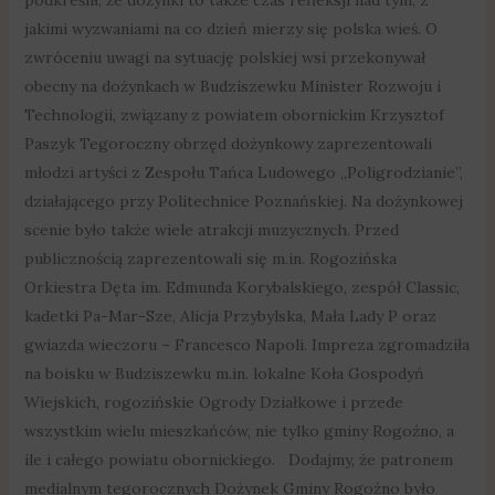
jakimi wyzwaniami na co dzień mierzy się polska wieś. O
zwróceniu uwagi na sytuację polskiej wsi przekonywał
obecny na dożynkach w Budziszewku Minister Rozwoju i
Technologii, związany z powiatem obornickim Krzysztof
Paszyk Tegoroczny obrzęd dożynkowy zaprezentowali
młodzi artyści z Zespołu Tańca Ludowego „Poligrodzianie”,
działającego przy Politechnice Poznańskiej. Na dożynkowej
scenie było także wiele atrakcji muzycznych. Przed
publicznością zaprezentowali się m.in. Rogozińska
Orkiestra Dęta im. Edmunda Korybalskiego, zespół Classic,
kadetki Pa-Mar-Sze, Alicja Przybylska, Mała Lady P oraz
gwiazda wieczoru – Francesco Napoli. Impreza zgromadziła
na boisku w Budziszewku m.in. lokalne Koła Gospodyń
Wiejskich, rogozińskie Ogrody Działkowe i przede
wszystkim wielu mieszkańców, nie tylko gminy Rogoźno, a
ile i całego powiatu obornickiego. Dodajmy, że patronem
medialnym tegorocznych Dożynek Gminy Rogoźno było