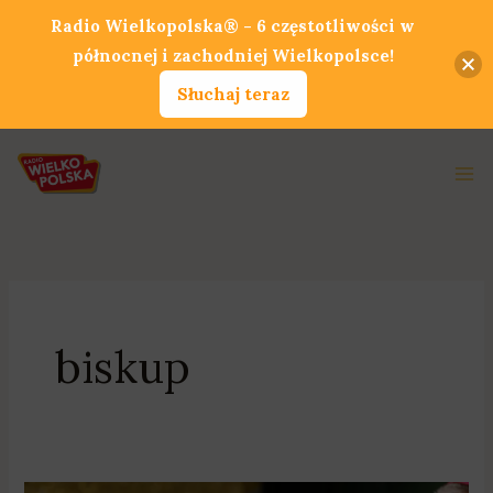
Przejdź
Radio Wielkopolska® - 6 częstotliwości w
do
północnej i zachodniej Wielkopolsce!
treści
Słuchaj teraz
Ma
Me
biskup