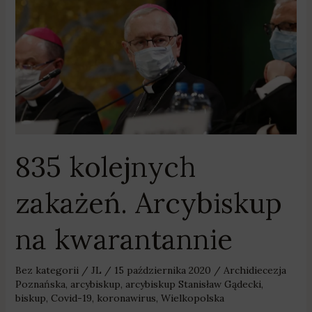
835
kolejnych
zakażeń.
Arcybiskup
na
kwarantannie
835 kolejnych
zakażeń. Arcybiskup
na kwarantannie
Bez kategorii
/
JL
/
15 października 2020
/
Archidiecezja
Poznańska
,
arcybiskup
,
arcybiskup Stanisław Gądecki
,
biskup
,
Covid-19
,
koronawirus
,
Wielkopolska