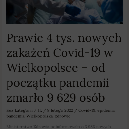
Covid-
19
w
Wielkopolsce
–
Prawie 4 tys. nowych
od
początku
zakażeń Covid-19 w
pandemii
zmarło
Wielkopolsce – od
9
629
początku pandemii
osób
zmarło 9 629 osób
Bez kategorii
/
JL
/
8 lutego 2022
/
Covid-19
,
epidemia
,
pandemia
,
Wielkopolska
,
zdrowie
Ministerstwo Zdrowia poinformowało o 3 986 nowych