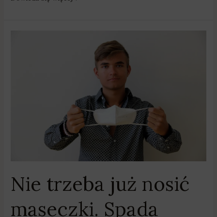
Nie
trzeba
już
nosić
maseczki.
Spada
liczba
zakażeń
Covid-
19
Nie trzeba już nosić
maseczki. Spada