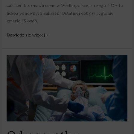
zakażeń koronawirusem w Wielkopolsce, z czego 432 – to
liczba ponownych zakażeń. Ostatniej doby w regionie
zmarło 15 osób.
Dowiedz się więcej »
Od
początku
pandemii
w
Wielkopolsce
z
powodu
Covid-
19
zmarło