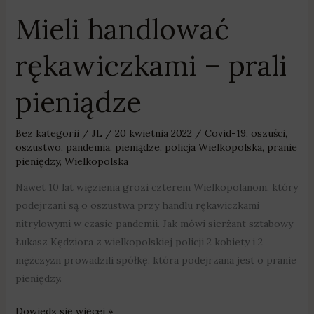
Mieli handlować
rękawiczkami – prali
pieniądze
Bez kategorii
/
JL
/
20 kwietnia 2022
/
Covid-19
,
oszuści
,
oszustwo
,
pandemia
,
pieniądze
,
policja Wielkopolska
,
pranie
pieniędzy
,
Wielkopolska
Nawet 10 lat więzienia grozi czterem Wielkopolanom, który
podejrzani są o oszustwa przy handlu rękawiczkami
nitrylowymi w czasie pandemii. Jak mówi sierżant sztabowy
Łukasz Kędziora z wielkopolskiej policji 2 kobiety i 2
mężczyzn prowadzili spółkę, która podejrzana jest o pranie
pieniędzy.
Dowiedz się więcej »