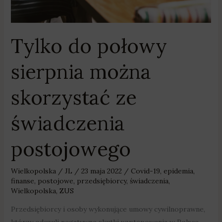
postojowego
Tylko do połowy
sierpnia można
skorzystać ze
świadczenia
postojowego
Wielkopolska
/
JL
/
23 maja 2022
/
Covid-19
,
epidemia
,
finanse
,
postojowe
,
przedsiębiorcy
,
świadczenia
,
Wielkopolska
,
ZUS
Przedsiębiorcy i osoby wykonujące umowy cywilnoprawne,