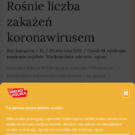
Rośnie liczba
zakażeń
koronawirusem
Bez kategorii
/
JL
/
20 stycznia 2022
/
Covid-19
,
epidemia
,
pandemia
,
szpitale
,
Wielkopolska
,
zdrowie
,
zgony
Ostatniej doby w Wielkopolsce wykryto 2396 nowych
przypadków zakażeń koronawirusem – to ponad
dwukrotnie więcej niż tydzień temu. Do tej pory w
Wielkopolsce stwierdzono ponad 410,5 tys. zakażeń, zmarło
9 286 osób.
Ta strona używa plików cookie.
Dowiedz się więcej »
Pliki cookie pomagają zapewnić Tobie lepsze użytkowanie strony oraz
analizować nasz ruch na stronie. Możesz zarządzać swoimi plikami
cookie, wyrażając zgodę na wszystkie lub wybrane opcje.