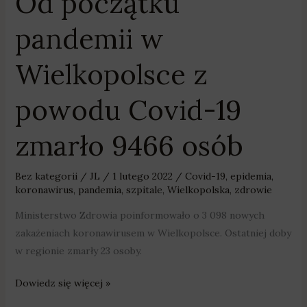
Od początku
9466
osób
pandemii w
Wielkopolsce z
powodu Covid-19
zmarło 9466 osób
Bez kategorii
/
JL
/
1 lutego 2022
/
Covid-19
,
epidemia
,
koronawirus
,
pandemia
,
szpitale
,
Wielkopolska
,
zdrowie
Ministerstwo Zdrowia poinformowało o 3 098 nowych
zakażeniach koronawirusem w Wielkopolsce. Ostatniej doby
w regionie zmarły 23 osoby.
Dowiedz się więcej »