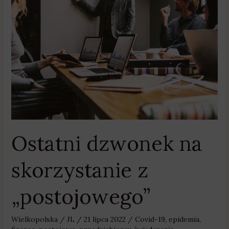
Ostatni
dzwonek
na
skorzystanie
z
„postojowego”
Ostatni dzwonek na
skorzystanie z
„postojowego”
Wielkopolska
/
JL
/
21 lipca 2022
/
Covid-19
,
epidemia
,