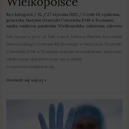
Wielkopolsce
Bez kategorii
/
JL
/
27 stycznia 2022
/
Covid-19
,
epidemia
,
genetyka
,
Instytut Genetyki Człowieka PAN w Poznaniu
,
nauka
,
omikron
,
pandemia
,
Wielkopolska
,
zakażenia
,
zdrowie
Jak zaznacza prof. dr hab. n.med. Andrzej Pławski, kierownik
Innowacyjnego Centrum Medycznego w Instytucie Genetyki
Człowieka PAN w Poznaniu wariant koronawirusa, nazywany
omikronem charakteryzuje się szybkim
rozprzestrzenianiem się.
Dowiedz się więcej »
Ponad
4,5
tys.
nowych