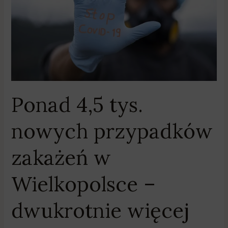
przypadków
zakażeń
w
Wielkopolsce
–
dwukrotnie
więcej
Ponad 4,5 tys.
niż
wczoraj
nowych przypadków
zakażeń w
Wielkopolsce –
dwukrotnie więcej