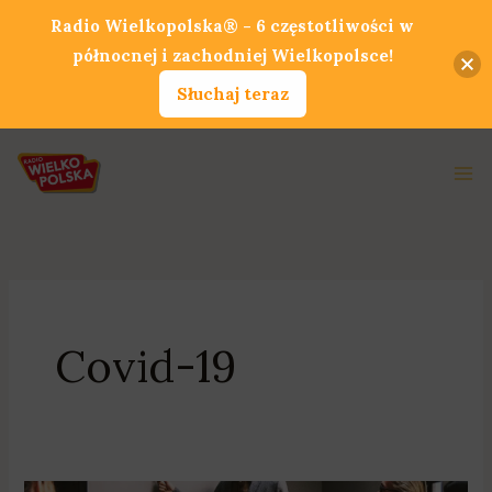
Przejdź
Radio Wielkopolska® - 6 częstotliwości w
do
północnej i zachodniej Wielkopolsce!
treści
Słuchaj teraz
Ma
Me
Covid-19