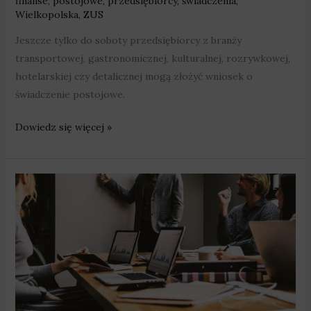
finanse
,
postojowe
,
przedsiębiorcy
,
świadczenia
,
Wielkopolska
,
ZUS
Jeszcze tylko do soboty przedsiębiorcy z branży
transportowej, gastronomicznej, kulturalnej, rozrywkowej,
hotelarskiej czy detalicznej mogą złożyć wniosek o
świadczenie postojowe.
Dowiedz się więcej »
Tylko
do
połowy
sierpnia
można
skorzystać
ze
świadczenia