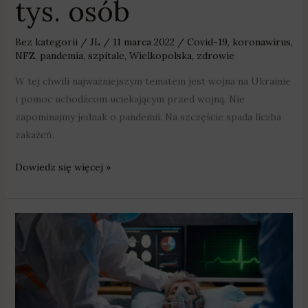
tys. osób
Bez kategorii
/
JL
/
11 marca 2022
/
Covid-19
,
koronawirus
,
NFZ
,
pandemia
,
szpitale
,
Wielkopolska
,
zdrowie
W tej chwili najważniejszym tematem jest wojna na Ukrainie
i pomoc uchodźcom uciekającym przed wojną. Nie
zapominajmy jednak o pandemii. Na szczęście spada liczba
zakażeń.
Dowiedz się więcej »
Prawie
4
tys.
nowych
zakażeń