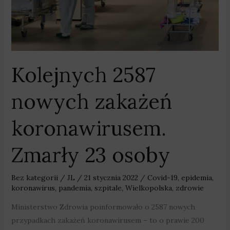
23
osoby
Kolejnych 2587
nowych zakażeń
koronawirusem.
Zmarły 23 osoby
Bez kategorii
/
JL
/
21 stycznia 2022
/
Covid-19
,
epidemia
,
koronawirus
,
pandemia
,
szpitale
,
Wielkopolska
,
zdrowie
Ministerstwo Zdrowia poinformowało o 2587 nowych
przypadkach zakażeń koronawirusem – to o prawie 200