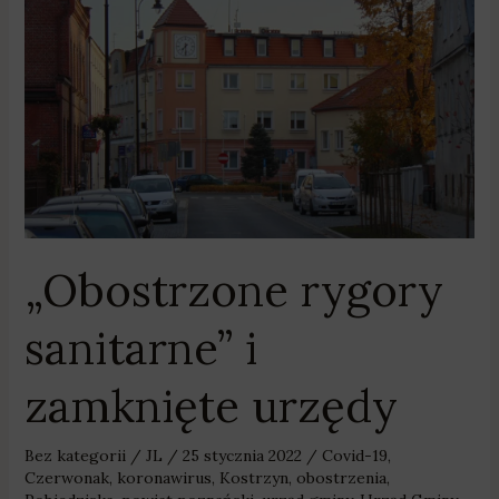
sanitarne”
i
zamknięte
urzędy
„Obostrzone rygory
sanitarne” i
zamknięte urzędy
Bez kategorii
/
JL
/
25 stycznia 2022
/
Covid-19
,
Czerwonak
,
koronawirus
,
Kostrzyn
,
obostrzenia
,