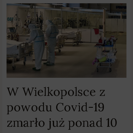
W
Wielkopolsce
z
powodu
Covid-
19
zmarło
już
ponad
10
tys.
W Wielkopolsce z
osób
powodu Covid-19
zmarło już ponad 10