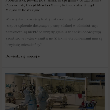
Pobiedziska
,
powiat poznański
,
urząd gminy
,
Urząd Gminy
Czerwonak
,
Urząd Miasta i Gminy Pobiedziska
,
Urząd
Miejski w Kostrzynie
W związku z rosnącą liczbą zakażeń rząd wydał
rozporządzenie dotyczące pracy zdalnej w administracji.
Zamknięte są niektóre urzędy gmin, a w części obowiązują
zaostrzone rygory sanitarne. Z jakimi utrudnieniami muszą
liczyć się mieszkańcy?
Dowiedz się więcej »
Kolejnych
2587
nowych
zakażeń
koronawirusem.
Zmarły