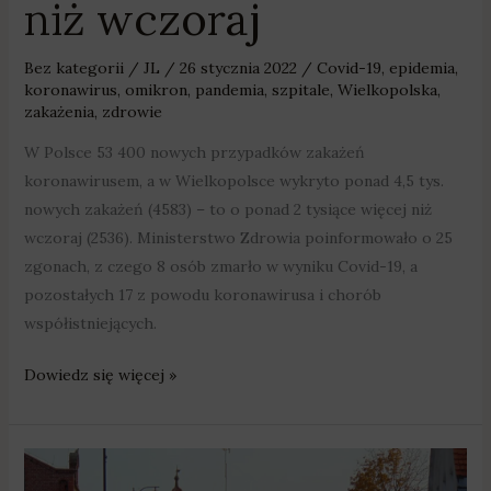
niż wczoraj
Bez kategorii
/
JL
/
26 stycznia 2022
/
Covid-19
,
epidemia
,
koronawirus
,
omikron
,
pandemia
,
szpitale
,
Wielkopolska
,
zakażenia
,
zdrowie
W Polsce 53 400 nowych przypadków zakażeń
koronawirusem, a w Wielkopolsce wykryto ponad 4,5 tys.
nowych zakażeń (4583) – to o ponad 2 tysiące więcej niż
wczoraj (2536). Ministerstwo Zdrowia poinformowało o 25
zgonach, z czego 8 osób zmarło w wyniku Covid-19, a
pozostałych 17 z powodu koronawirusa i chorób
współistniejących.
Dowiedz się więcej »
„Obostrzone
rygory