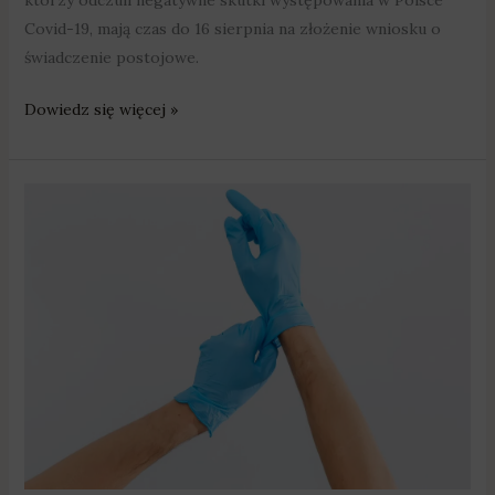
którzy odczuli negatywne skutki występowania w Polsce
Covid-19, mają czas do 16 sierpnia na złożenie wniosku o
świadczenie postojowe.
Dowiedz się więcej »
Mieli
handlować
rękawiczkami
–
prali
pieniądze