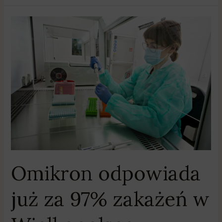
Omikron
odpowiada
już
za
97%
zakażeń
w
Wielkopolsce
Omikron odpowiada
już za 97% zakażeń w